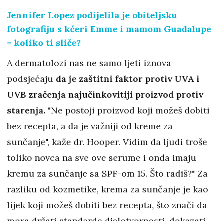
Jennifer Lopez podijelila je obiteljsku
fotografiju s kćeri Emme i mamom Guadalupe
- koliko ti sliče?
A dermatolozi nas ne samo ljeti iznova
podsjećaju
da je zaštitni faktor protiv UVA i
UVB zračenja najučinkovitiji proizvod protiv
starenja.
"Ne postoji proizvod koji možeš dobiti
bez recepta, a da je važniji od kreme za
sunčanje", kaže dr. Hooper. Vidim da ljudi troše
toliko novca na sve ove serume i onda imaju
kremu za sunčanje sa SPF-om 15. Što radiš?" Za
razliku od kozmetike, krema za sunčanje je kao
lijek koji možeš dobiti bez recepta, što znači da
mora držati standarde djelotvornosti, dokazati