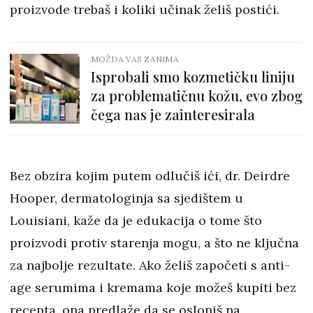
proizvode trebaš i koliki učinak želiš postići.
MOŽDA VAS ZANIMA
Isprobali smo kozmetičku liniju
za problematičnu kožu, evo zbog
čega nas je zainteresirala
Bez obzira kojim putem odlučiš ići, dr. Deirdre
Hooper, dermatologinja sa sjedištem u
Louisiani, kaže da je edukacija o tome što
proizvodi protiv starenja mogu, a što ne ključna
za najbolje rezultate. Ako želiš započeti s anti-
age serumima i kremama koje možeš kupiti bez
recepta, ona predlaže da se osloniš na