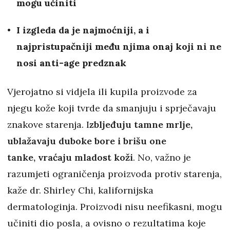
mogu učiniti
I izgleda da je najmoćniji, a i
najpristupačniji među njima onaj koji ni ne
nosi anti-age predznak
Vjerojatno si vidjela ili kupila proizvode za
njegu kože koji tvrde da smanjuju i sprječavaju
znakove starenja. I
zbljeđuju tamne mrlje,
ublažavaju duboke bore i brišu one
tanke, vraćaju mladost koži
. No, važno je
razumjeti ograničenja proizvoda protiv starenja,
kaže dr. Shirley Chi, kalifornijska
dermatologinja. Proizvodi nisu neefikasni, mogu
učiniti dio posla, a ovisno o rezultatima koje