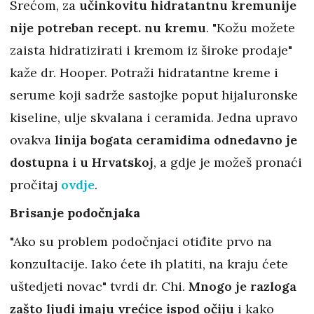
Srećom, za
učinkovitu hidratantnu kremunije
nije potreban recept. nu kremu
. "Kožu možete
zaista hidratizirati i kremom iz široke prodaje"
kaže dr. Hooper. Potraži hidratantne kreme i
serume koji sadrže sastojke poput hijaluronske
kiseline, ulje skvalana i ceramida. Jedna upravo
ovakva
linija bogata ceramidima odnedavno je
dostupna i u Hrvatskoj
, a gdje je možeš pronaći
pročitaj
ovdje
.
Brisanje podočnjaka
"Ako su problem podočnjaci otiđite prvo na
konzultacije. Iako ćete ih platiti, na kraju ćete
uštedjeti novac" tvrdi dr. Chi.
Mnogo je razloga
zašto ljudi imaju vrećice ispod očiju
i kako