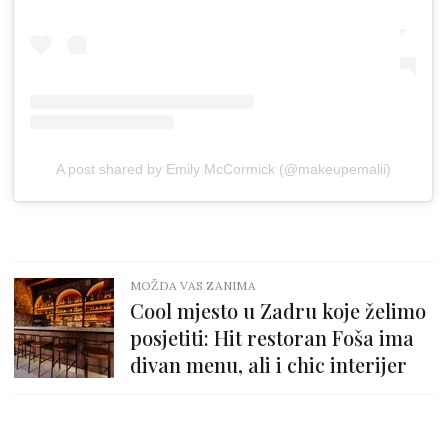
A post shared by Emily McCormick (@makeupemalii)
MOŽDA VAS ZANIMA
Cool mjesto u Zadru koje želimo
posjetiti: Hit restoran Foša ima
divan menu, ali i chic interijer