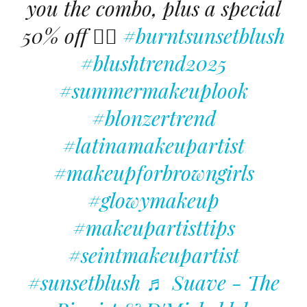
you the combo, plus a special
50% off 👇🏽
#burntsunsetblush
#blushtrend2025
#summermakeuplook
#blonzertrend
#latinamakeupartist
#makeupforbrowngirls
#glowymakeup
#makeupartisttips
#seintmakeupartist
#sunsetblush
♬ Suave - The