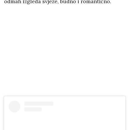
odmah izgleda svježe, budno i romantično.