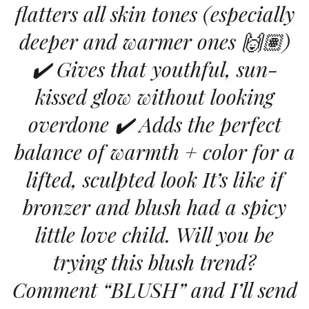
flatters all skin tones (especially
deeper and warmer ones 🙌🏽)
✔️ Gives that youthful, sun-
kissed glow without looking
overdone ✔️ Adds the perfect
balance of warmth + color for a
lifted, sculpted look It’s like if
bronzer and blush had a spicy
little love child. Will you be
trying this blush trend?
Comment “BLUSH” and I’ll send