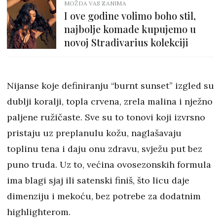
MOŽDA VAS ZANIMA
I ove godine volimo boho stil,
najbolje komade kupujemo u
novoj Stradivarius kolekciji
Nijanse koje definiranju “burnt sunset” izgled su
dublji koralji, topla crvena, zrela malina i nježno
paljene ružičaste. Sve su to tonovi koji izvrsno
pristaju uz preplanulu kožu, naglašavaju
toplinu tena i daju onu zdravu, svježu put bez
puno truda. Uz to, većina ovosezonskih formula
ima blagi sjaj ili satenski finiš, što licu daje
dimenziju i mekoću, bez potrebe za dodatnim
highlighterom.