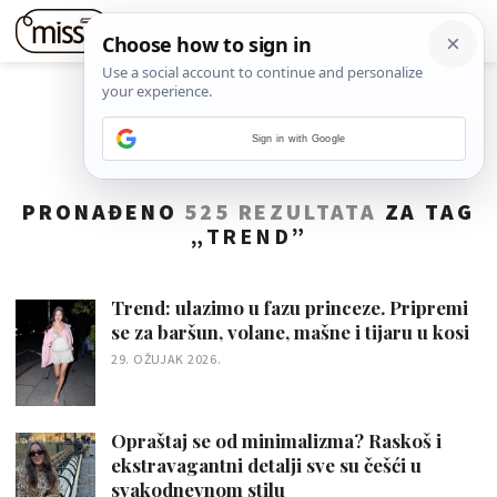
Sign in with Google
PRONAĐENO
525 REZULTATA
ZA TAG
„
TREND
”
Trend: ulazimo u fazu princeze. Pripremi
se za baršun, volane, mašne i tijaru u kosi
29. OŽUJAK 2026.
Opraštaj se od minimalizma? Raskoš i
ekstravagantni detalji sve su češći u
svakodnevnom stilu