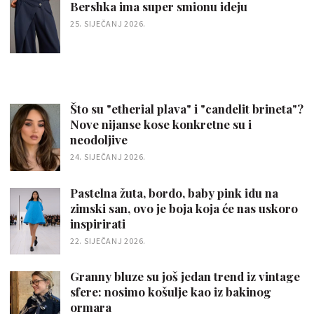
Bershka ima super smionu ideju
25. SIJEČANJ 2026.
Što su "etherial plava" i "candelit brineta"?
Nove nijanse kose konkretne su i
neodoljive
24. SIJEČANJ 2026.
Pastelna žuta, bordo, baby pink idu na
zimski san, ovo je boja koja će nas uskoro
inspirirati
22. SIJEČANJ 2026.
Granny bluze su još jedan trend iz vintage
sfere: nosimo košulje kao iz bakinog
ormara