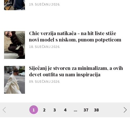
19. SIJEČANJ 2026.
Chic verzija natikača - na hit liste stiže
novi model s niskom, punom potpeticom
18. SIJEČANJ 2026.
Siječanj je stvoren za minimalizam, a ovih
devet outfita su nam inspiracija
09. SIJEČANJ 2026.
1
2
3
4
37
38
...