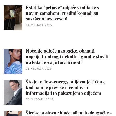
Estetika “prljave” odjeće vratila se s
novim zamahom. Pradini komadi su
savršeno nesavršeni
04. VELJAČA 2026.
Nošenje odjeće naopačke, obrnuti
naprijed-natrag i dekolte i gumbe staviti
na leđa, nova je fora u modi
01. VELJAČA 2026.
Što je to 'low-energy odijevanje'? Ono,
kad nam je previše i trendova i
informacija i to pokazujemo odjećom
30. SIJEČANJ 2026.
Široke poslovne hlače, ali malo drugačije -