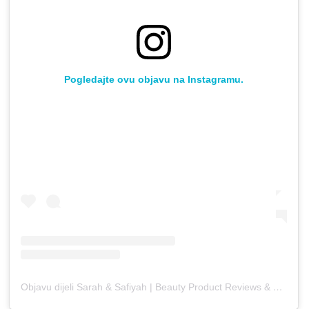
Pogledajte ovu objavu na Instagramu.
Objavu dijeli Sarah & Safiyah | Beauty Product Reviews & Photography (@the.top.shelf.edit)