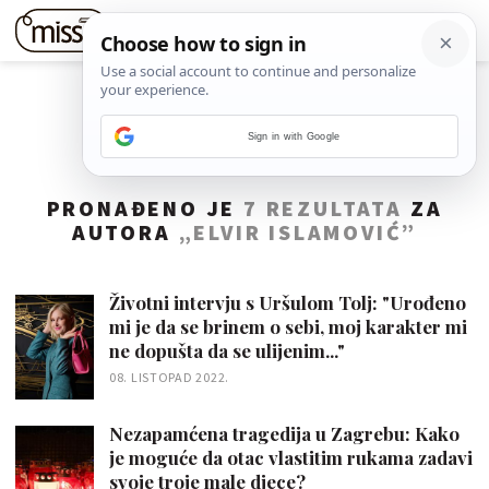
Sign in with Google
PRONAĐENO JE
7 REZULTATA
ZA
AUTORA
„ELVIR ISLAMOVIĆ”
Životni intervju s Uršulom Tolj: "Urođeno
mi je da se brinem o sebi, moj karakter mi
ne dopušta da se ulijenim..."
08. LISTOPAD 2022.
Nezapamćena tragedija u Zagrebu: Kako
je moguće da otac vlastitim rukama zadavi
svoje troje male djece?