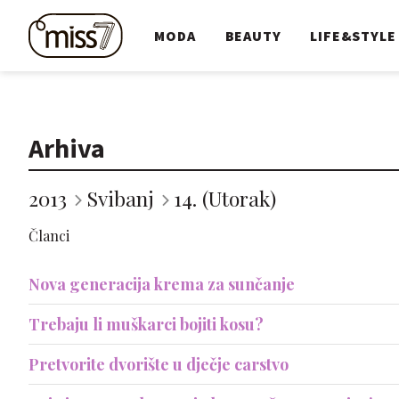
MODA
BEAUTY
LIFE&STYLE
Arhiva
2013
Svibanj
14. (Utorak)
Članci
Nova generacija krema za sunčanje
Trebaju li muškarci bojiti kosu?
Pretvorite dvorište u dječje carstvo