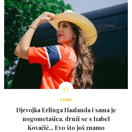
STARS
Djevojka Erlinga Haalanda i sama je
nogometašica, druži se s Izabel
Kovačić... Evo što još znamo