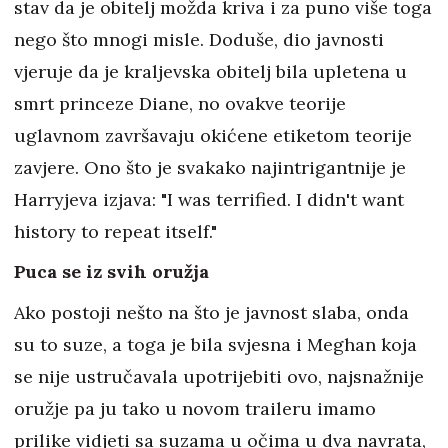
stav da je obitelj možda kriva i za puno više toga
nego što mnogi misle. Doduše, dio javnosti
vjeruje da je kraljevska obitelj bila upletena u
smrt princeze Diane, no ovakve teorije
uglavnom završavaju okićene etiketom teorije
zavjere. Ono što je svakako najintrigantnije je
Harryjeva izjava: "I was terrified. I didn't want
history to repeat itself."
Puca se iz svih oružja
Ako postoji nešto na što je javnost slaba, onda
su to suze, a toga je bila svjesna i Meghan koja
se nije ustručavala upotrijebiti ovo, najsnažnije
oružje pa ju tako u novom traileru imamo
prilike vidjeti sa suzama u očima u dva navrata,