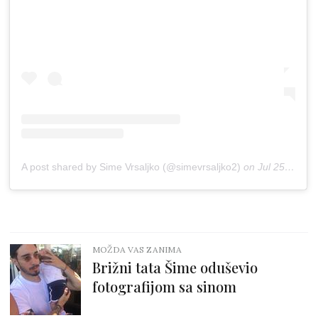
A post shared by Sime Vrsaljko (@simevrsaljko2)
on
Jul 25, 2018 at 10:36am PDT
MOŽDA VAS ZANIMA
Brižni tata Šime oduševio
fotografijom sa sinom