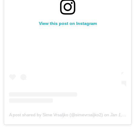
View this post on Instagram
A post shared by Sime Vrsaljko (@simevrsaljko2)
on
Jan 1, 2019 at 11:41am PST