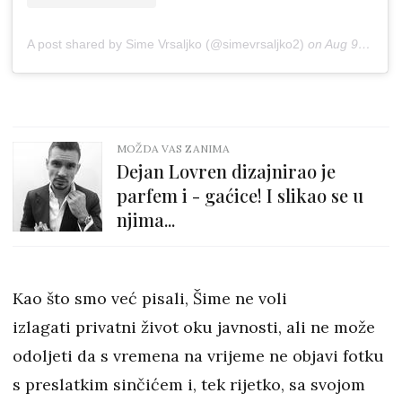
A post shared by Sime Vrsaljko (@simevrsaljko2)
on
Aug 9, 2018 at 2:42am PDT
MOŽDA VAS ZANIMA
Dejan Lovren dizajnirao je
parfem i - gaćice! I slikao se u
njima...
Kao što smo već pisali, Šime ne voli
izlagati privatni život oku javnosti, ali ne može
odoljeti da s vremena na vrijeme ne objavi fotku
s preslatkim sinčićem i, tek rijetko, sa svojom