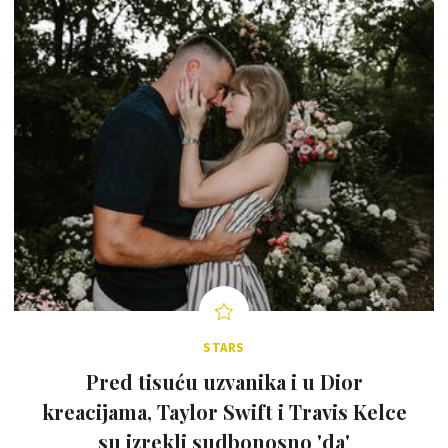
STARS
Pred tisuću uzvanika i u Dior
kreacijama, Taylor Swift i Travis Kelce
su izrekli sudbonosno 'da'