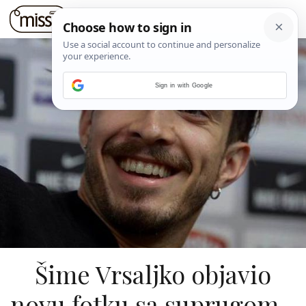
Sign in with Google
Šime Vrsaljko objavio
novu fotku sa suprugom -