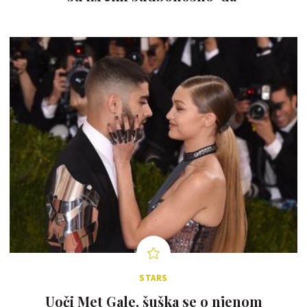
STARS
Uoči Met Gale, šuška se o njenom