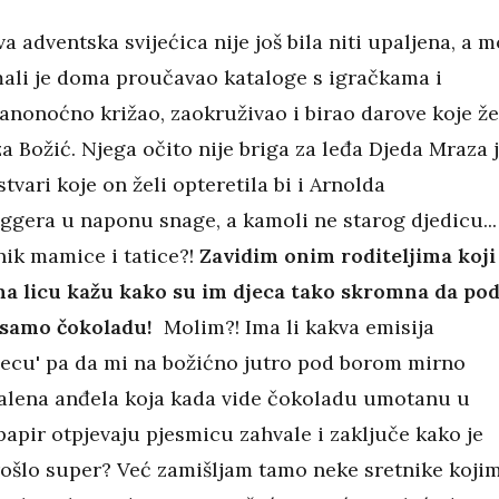
va adventska svijećica nije još bila niti upaljena, a m
ali je doma proučavao kataloge s igračkama i
anonoćno križao, zaokruživao i birao darove koje že
a Božić. Njega očito nije briga za leđa Djeda Mraza 
stvari koje on želi opteretila bi i Arnolda
gera u naponu snage, a kamoli ne starog djedicu...
nik mamice i tatice?!
Zavidim onim roditeljima koji
a licu kažu kako su im djeca tako skromna da po
 samo čokoladu!
Molim?! Ima li kakva emisija
jecu' pa da mi na božićno jutro pod borom mirno
alena anđela koja kada vide čokoladu umotanu u
apir otpjevaju pjesmicu zahvale i zaključe kako je
rošlo super? Već zamišljam tamo neke sretnike koji