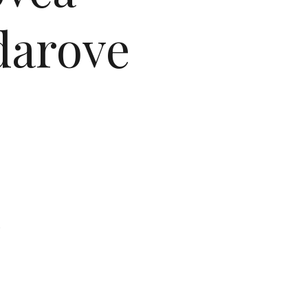
 darove
u