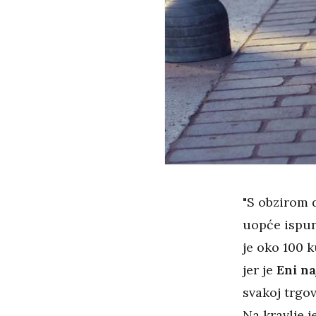
"S obzirom 
uopće ispuni
je oko 100 k
jer je
Eni na
svakoj trgov
Na kravlje j