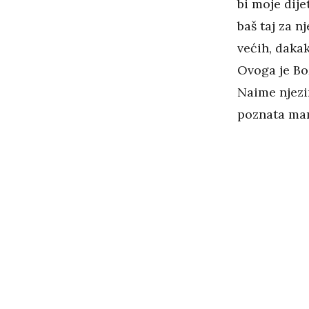
bi moje dije
baš taj za nj
većih, dakak
Ovoga je Bo
Naime njez
poznata mama