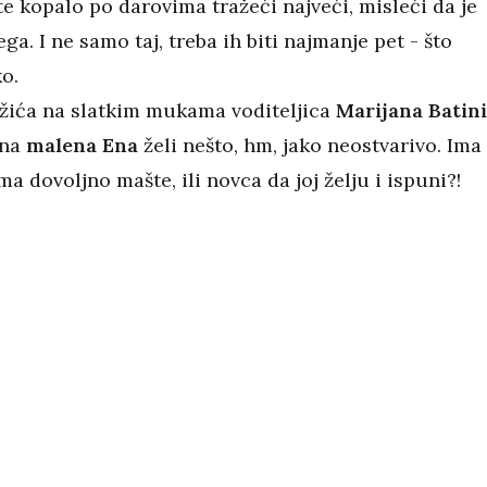
te kopalo po darovima tražeći najveći, misleći da je
ega. I ne samo taj, treba ih biti najmanje pet - što
o.
žića na slatkim mukama voditeljica
Marijana Batini
ina
malena Ena
želi nešto, hm, jako neostvarivo. Ima 
 dovoljno mašte, ili novca da joj želju i ispuni?!