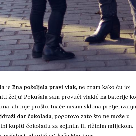
da je
Ena poželjela pravi vlak,
ne znam kako ću joj
ti želju! Pokušala sam provući vlakić na baterije ko
una, ali nije prošlo. Inače nisam sklona pretjerivanj
jdraži dar čokolada
, pogotovo zato što ne može u
ini kupiti čokoladu sa sojinim ili rižinim mlijekom.
e, nažalost, alergična", kaže Marijana.