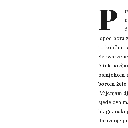
P
r
m
d
ispod bora z
tu količinu 
Schwarzeneg
A tek novča
osmjehom n
borom žele
'Mijenjam d
sjede dva m
blagdanski p
darivanje p