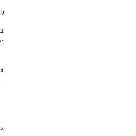
oj
li
jer
 s
d
ma