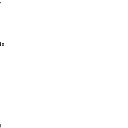
o
io
t