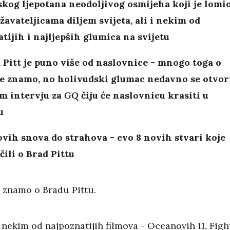
kog ljepotana neodoljivog osmijeha koji je lomi
žavateljicama diljem svijeta, ali i nekim od
tijih i najljepših glumica na svijetu
 Pitt je puno više od naslovnice - mnogo toga o
e znamo, no holivudski glumac nedavno se otvor
om intervju za
GQ
čiju će naslovnicu krasiti u
u
vih snova do strahova - evo 8 novih stvari koje
ili o Brad Pittu
znamo o Bradu Pittu.
 nekim od najpoznatijih filmova - Oceanovih 11, Figh