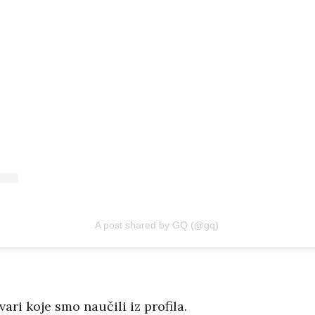
A post shared by GQ (@gq)
ari koje smo naučili iz profila.