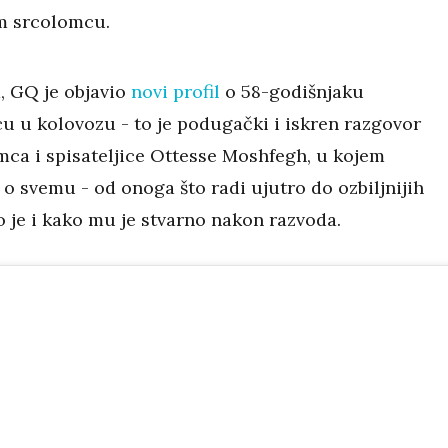
m srcolomcu.
, GQ je objavio
novi profil
o 58-godišnjaku
cu u kolovozu - to je podugački i iskren razgovor
ca i spisateljice Ottesse Moshfegh, u kojem
o svemu - od onoga što radi ujutro do ozbiljnijih
o je i kako mu je stvarno nakon razvoda.