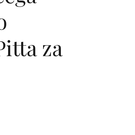
o
itta za