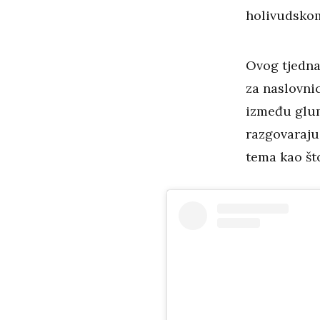
holivudsko
Ovog tjedna
za naslovni
između glum
razgovaraju 
tema kao št