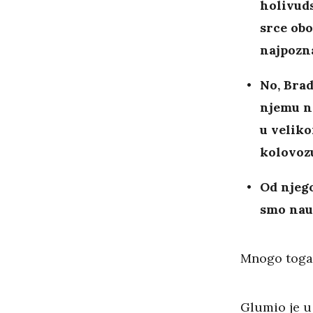
holivuds
srce obo
najpozna
No, Brad
njemu n
u velik
kolovoz
Od njego
smo nauč
Mnogo toga 
Glumio je u