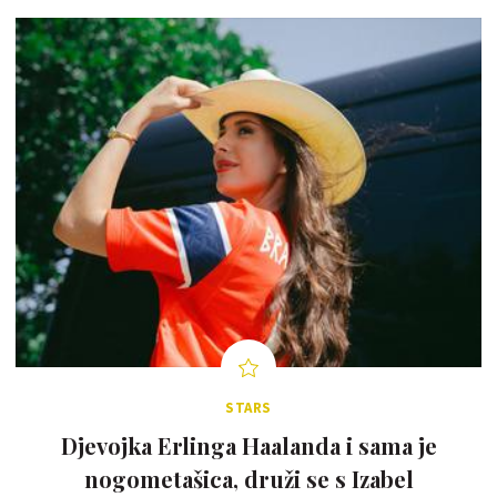
STARS
Djevojka Erlinga Haalanda i sama je
nogometašica, druži se s Izabel