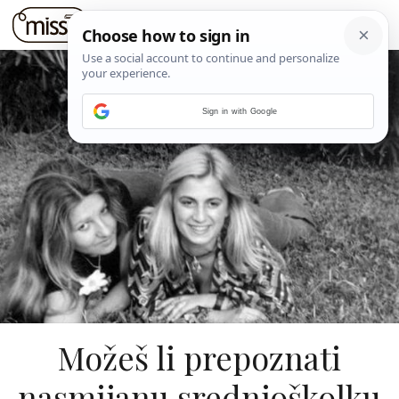
Sign in with Google
Možeš li prepoznati
nasmijanu srednjoškolku