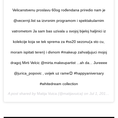
Velicanstvenu proslavu 60og rođendana priredio nam je
@vecernji.list sa izvrsnim programom i spektakularnim
vatrometom Ja sam bas uzivala u svojoj bijeloj haljinici iz
kolekcije koja se tek sprema za #ss20 sezonu(a sto cu,
moram ispitati teren) i divnom #makeup zahvaljujuci mojoj
dragoj Mirti Velcic @mirta.makeupartist ...ah da... Jureeee
@jurica_popovic , uvijek uz rame😊 #happyaniversary
#whitedream collection
A post shared by
Matija Vuica
(@matijavuica) on
Jul 1, 2019 at 3:53pm PDT