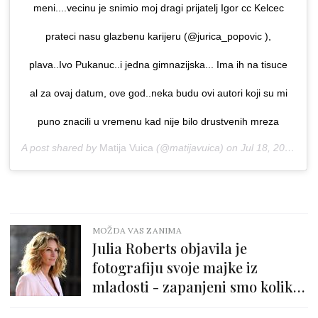
meni....vecinu je snimio moj dragi prijatelj Igor cc Kelcec
prateci nasu glazbenu karijeru (@jurica_popovic ),
plava..Ivo Pukanuc..i jedna gimnazijska... Ima ih na tisuce
al za ovaj datum, ove god..neka budu ovi autori koji su mi
puno znacili u vremenu kad nije bilo drustvenih mreza
A post shared by
Matija Vuica
(@matijavuica) on
Jul 18, 2019 at 11:57pm PDT
MOŽDA VAS ZANIMA
Julia Roberts objavila je
fotografiju svoje majke iz
mladosti - zapanjeni smo koliko
joj je nalik