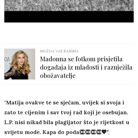
MOŽDA VAS ZANIMA
Madonna se fotkom prisjetila
događaja iz mladosti i raznježila
obožavatelje
"Matija ovakve te se sjećam, uvijek si svoja i
zato te cijenim i sav tvoj rad koji je osebujan.
L.P. nisi nikad bila plagijator što je rijetkost u
svijetu mode. Kapa do poda👏👏👏👏💖
",