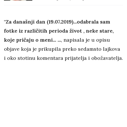
stogodišnjoj formuli. Ovo me je
iznenadilo
"Za današnji dan (19.07.2019)...odabrala sam
fotke iz različitih perioda život , neke stare,
koje pričaju o meni... ...
, napisala je u opisu
objave koja je prikupila preko sedamsto lajkova
i oko stotinu komentara prijatelja i obožavatelja.