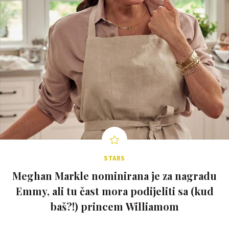
STARS
Meghan Markle nominirana je za nagradu
Emmy, ali tu čast mora podijeliti sa (kud
baš?!) princem Williamom