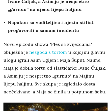
Ivane Čuljak, a Asim ju je nespretno
„gurnuo“ na njenu lijepu haljinu
Napokon su voditeljica i njezin stilist
progovorili o samom incidentu
Novu epizodu showa "Ples sa zvijezdama"
obilježila je
nezgoda s tortom
u kojoj su glavnu
ulogu igrali Asim Ugljen i Maja Šuput. Naime,
Maja je dobila tortu od slastičarke Ivane Čuljak,
a Asim ju je nespretno „gurnuo“ na Majinu
lijepu haljinu. Sve skupa je izgledalo dosta
neočekivano, a Maja se činila u potpunom šoku.