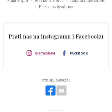
Maja Šuput
Marko Grubnić
haljina maje šuput
Ples sa zvijezdama
Prati nas na Instagramu i Facebooku
INSTAGRAM
FACEBOOK
PODIJELI SADRŽAJ