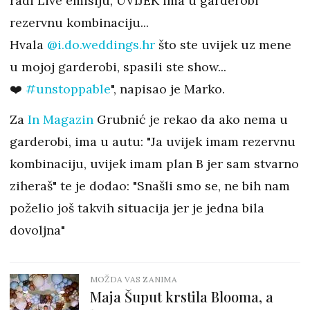
radi Live emisiju, UVIJEK ima u garderobi
rezervnu kombinaciju...
Hvala
@i.do.weddings.hr
što ste uvijek uz mene
u mojoj garderobi, spasili ste show...
❤️
#unstoppable
", napisao je Marko.
Za
In Magazin
Grubnić je rekao da ako nema u
garderobi, ima u autu: "Ja uvijek imam rezervnu
kombinaciju, uvijek imam plan B jer sam stvarno
ziheraš" te je dodao: "Snašli smo se, ne bih nam
poželio još takvih situacija jer je jedna bila
dovoljna"
MOŽDA VAS ZANIMA
Maja Šuput krstila Blooma, a