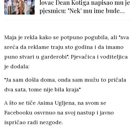
lovac Dean Kotiga napisao mu je
pjesmicu: "Nek' mu ime bude
Cvjetko"
Maja je rekla kako se potpuno pogubila, ali "sva
sreća da reklame traju sto godina i da imamo
puno stvari u garderobi". Pjevačica i voditeljica
je dodala:
"Ja sam došla doma, onda sam mužu to pričala
dva sata, tome nije bila kraja"
A što se tiče Asima Ugljena, na svom se
Facebooku osvrnuo na svoj nastup i javno
ispričao radi nezgode.