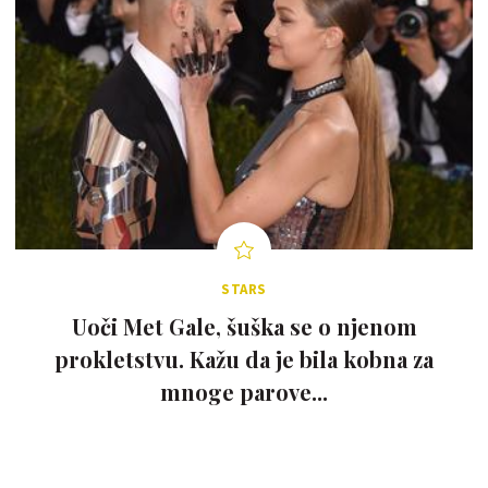
STARS
Uoči Met Gale, šuška se o njenom
prokletstvu. Kažu da je bila kobna za
mnoge parove...