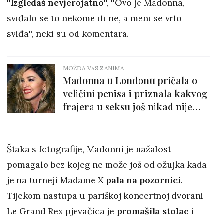
''
Izgledaš nevjerojatno
'', ''Ovo je Madonna,
sviđalo se to nekome ili ne, a meni se vrlo
sviđa'', neki su od komentara.
MOŽDA VAS ZANIMA
Madonna u Londonu pričala o
veličini penisa i priznala kakvog
frajera u seksu još nikad nije
imala u životu
Štaka s fotografije, Madonni je nažalost
pomagalo bez kojeg ne može još od ožujka kada
je na turneji Madame X
pala na pozornici
.
Tijekom nastupa u pariškoj koncertnoj dvorani
Le Grand Rex pjevačica je
promašila stolac
i