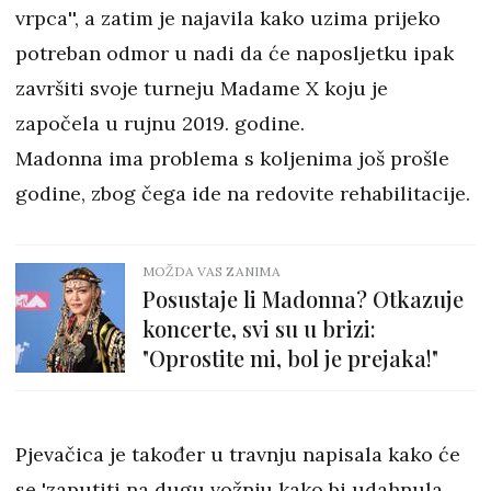
vrpca'', a zatim je najavila kako uzima prijeko
potreban odmor u nadi da će naposljetku ipak
završiti svoje turneju Madame X koju je
započela u rujnu 2019. godine.
Madonna ima problema s koljenima još prošle
godine, zbog čega ide na redovite rehabilitacije.
MOŽDA VAS ZANIMA
Posustaje li Madonna? Otkazuje
koncerte, svi su u brizi:
"Oprostite mi, bol je prejaka!"
Pjevačica je također u travnju napisala kako će
se 'zaputiti na dugu vožnju kako bi udahnula