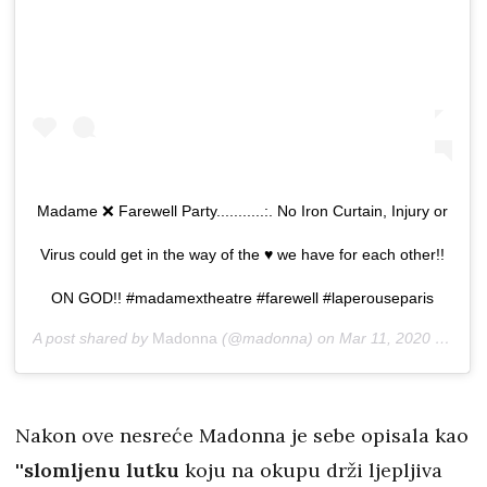
Madame ❌ Farewell Party...........:. No Iron Curtain, Injury or
Virus could get in the way of the ♥️ we have for each other!!
ON GOD!! #madamextheatre #farewell #laperouseparis
A post shared by
Madonna
(@madonna) on
Mar 11, 2020 at 10:24am PDT
Nakon ove nesreće Madonna je sebe opisala kao
'
'slomljenu lutku
koju na okupu drži ljepljiva