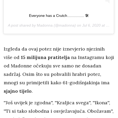
Everyone has a Crutch................ 🛠
A post shared by
Madonna
(@madonna) on
Jul 6, 2020 at 7:10pm PDT
Izgleda da ovaj potez nije iznevjerio njezinih
više od
15 milijuna pratitelja
na Instagramu koji
od Madonne očekuju sve samo ne dosadan
sadržaj. Osim što su pohvalili hrabri potez,
mnogi su primijetili kako 61-godišnjakinja ima
sjajno tijelo
.
''Još uvijek je zgodna'', ''Kraljica svega'', ''Ikona'',
''Ti si tako slobodna i osvježavajuća. Obožavam'',