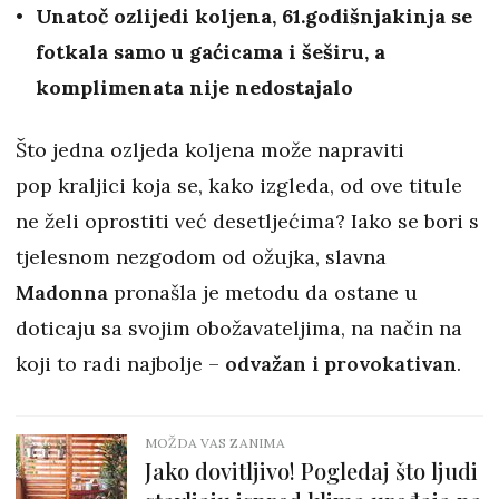
Unatoč ozlijedi koljena, 61.godišnjakinja se
fotkala samo u gaćicama i šeširu, a
komplimenata nije nedostajalo
Što jedna ozljeda koljena može napraviti
pop kraljici koja se, kako izgleda, od ove titule
ne želi oprostiti već desetljećima? Iako se bori s
tjelesnom nezgodom od ožujka, slavna
Madonna
pronašla je metodu da ostane u
doticaju sa svojim obožavateljima, na način na
koji to radi najbolje –
odvažan i provokativan
.
MOŽDA VAS ZANIMA
Jako dovitljivo! Pogledaj što ljudi