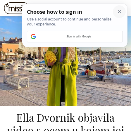
Sign in with Google
Ella Dvornik objavila
video s ocem u kojem joj