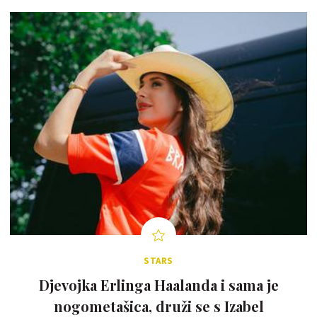
STARS
Djevojka Erlinga Haalanda i sama je
nogometašica, druži se s Izabel