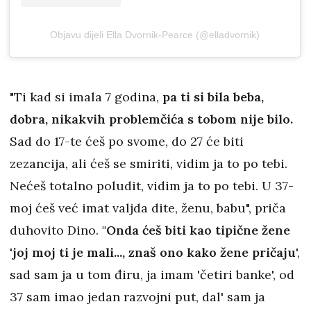
Objavu dijeli Ella Dvornik-Pearce (@elladvornik)
"Ti kad si imala 7 godina,
pa ti si bila beba,
dobra, nikakvih problemčića s tobom nije bilo.
Sad do 17-te ćeš po svome, do 27 će biti
zezancija, ali ćeš se smiriti, vidim ja to po tebi.
Nećeš totalno poludit, vidim ja to po tebi. U 37-
moj ćeš već imat valjda dite, ženu, babu", priča
duhovito Dino.
"Onda ćeš biti kao tipične žene
'joj moj ti je mali..., znaš ono kako žene pričaju
',
sad sam ja u tom điru, ja imam 'četiri banke', od
37 sam imao jedan razvojni put, dal' sam ja