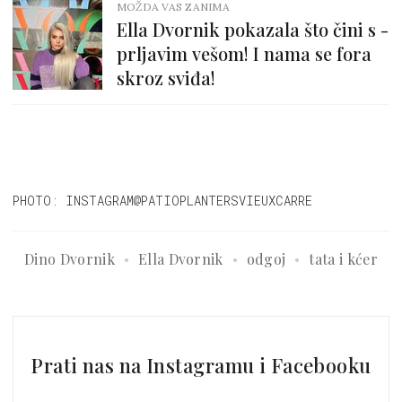
MOŽDA VAS ZANIMA
Ella Dvornik pokazala što čini s -
prljavim vešom! I nama se fora
skroz sviđa!
PHOTO: INSTAGRAM@PATIOPLANTERSVIEUXCARRE
Dino Dvornik
Ella Dvornik
odgoj
tata i kćer
Prati nas na Instagramu i Facebooku