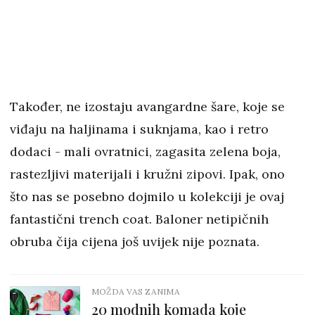
Također, ne izostaju avangardne šare, koje se
viđaju na haljinama i suknjama, kao i retro
dodaci - mali ovratnici, zagasita zelena boja,
rastezljivi materijali i kružni zipovi. Ipak, ono
što nas se posebno dojmilo u kolekciji je ovaj
fantastični trench coat. Baloner netipičnih
obruba čija cijena još uvijek nije poznata.
MOŽDA VAS ZANIMA
20 modnih komada koje