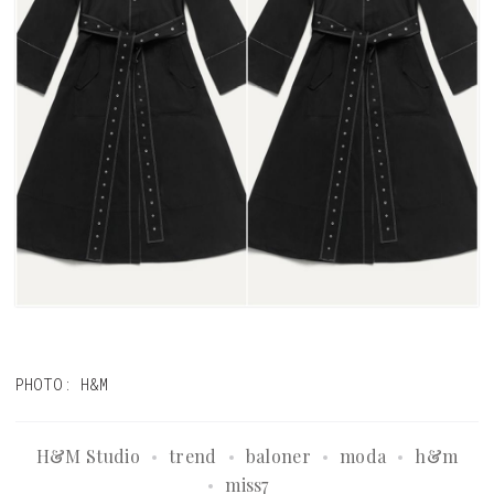
PHOTO: H&M
H&M Studio
trend
baloner
moda
h&m
miss7