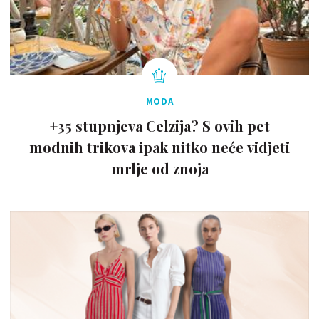
MODA
+35 stupnjeva Celzija? S ovih pet
modnih trikova ipak nitko neće vidjeti
mrlje od znoja