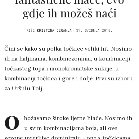
gdje ih možeš naći
PIŠE
KRISTINA DERANJA
31. SVIBNJA 2018.
Čini se kako su polka točkice veliki hit. Nosimo
ih na haljinama, kombinezonima, u kombinaciji
točkastog topa i monokromatske suknje, u
kombinaciji točkica i gore i dolje. Prvi su izbor i
za Uršulu Tolj
O
božavamo široke ljetne hlače. Nosimo ih
u svim kombinacijama boja, ali ove
sezone uvjerljivo dominiraju - one s točkicama.