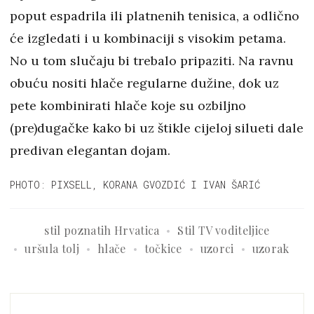
poput espadrila ili platnenih tenisica, a odlično
će izgledati i u kombinaciji s visokim petama.
No u tom slučaju bi trebalo pripaziti. Na ravnu
obuću nositi hlače regularne dužine, dok uz
pete kombinirati hlače koje su ozbiljno
(pre)dugačke kako bi uz štikle cijeloj silueti dale
predivan elegantan dojam.
PHOTO: PIXSELL, KORANA GVOZDIĆ I IVAN ŠARIĆ
stil poznatih Hrvatica
Stil TV voditeljice
uršula tolj
hlače
točkice
uzorci
uzorak