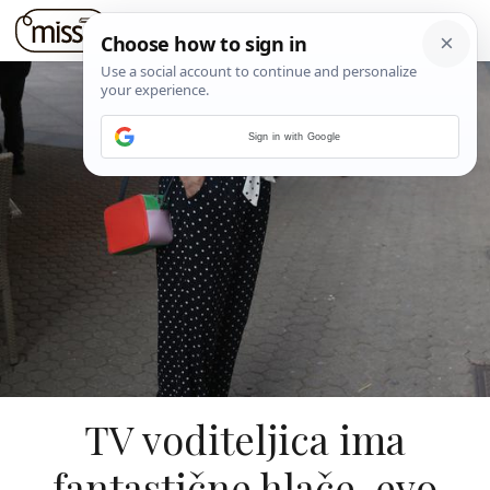
Sign in with Google
TV voditeljica ima
fantastične hlače, evo