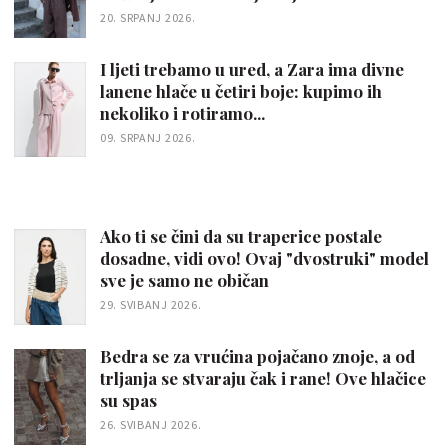
20. SRPANJ 2026.
I ljeti trebamo u ured, a Zara ima divne
lanene hlače u četiri boje: kupimo ih
nekoliko i rotiramo...
09. SRPANJ 2026.
Ako ti se čini da su traperice postale
dosadne, vidi ovo! Ovaj "dvostruki" model
sve je samo ne običan
29. SVIBANJ 2026.
Bedra se za vrućina pojačano znoje, a od
trljanja se stvaraju čak i rane! Ove hlačice
su spas
26. SVIBANJ 2026.