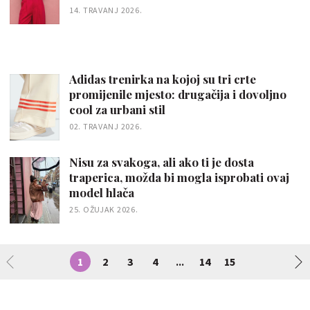
14. TRAVANJ 2026.
Adidas trenirka na kojoj su tri crte
promijenile mjesto: drugačija i dovoljno
cool za urbani stil
02. TRAVANJ 2026.
Nisu za svakoga, ali ako ti je dosta
traperica, možda bi mogla isprobati ovaj
model hlača
25. OŽUJAK 2026.
1
2
3
4
14
15
...