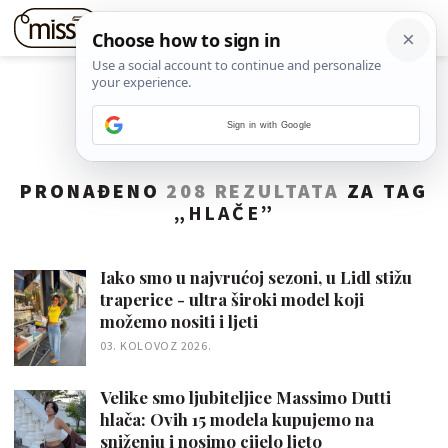
Sign in with Google
PRONAĐENO
208 REZULTATA
ZA TAG
„
HLAČE
”
Iako smo u najvrućoj sezoni, u Lidl stižu
traperice - ultra široki model koji
možemo nositi i ljeti
03. KOLOVOZ 2026.
Velike smo ljubiteljice Massimo Dutti
hlača: Ovih 15 modela kupujemo na
sniženju i nosimo cijelo ljeto