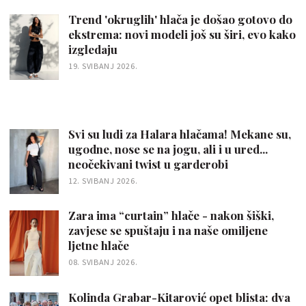
Trend 'okruglih' hlača je došao gotovo do
ekstrema: novi modeli još su širi, evo kako
izgledaju
19. SVIBANJ 2026.
Svi su ludi za Halara hlačama! Mekane su,
ugodne, nose se na jogu, ali i u ured...
neočekivani twist u garderobi
12. SVIBANJ 2026.
Zara ima “curtain” hlače - nakon šiški,
zavjese se spuštaju i na naše omiljene
ljetne hlače
08. SVIBANJ 2026.
Kolinda Grabar-Kitarović opet blista: dva