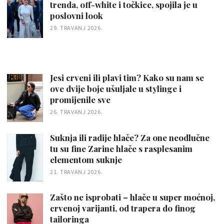
trenda, off-white i točkice, spojila je u
poslovni look
29. TRAVANJ 2026.
Jesi crveni ili plavi tim? Kako su nam se
ove dvije boje ušuljale u stylinge i
promijenile sve
26. TRAVANJ 2026.
Suknja ili radije hlače? Za one neodlučne
tu su fine Zarine hlače s rasplesanim
elementom suknje
21. TRAVANJ 2026.
Zašto ne isprobati – hlače u super moćnoj,
crvenoj varijanti, od trapera do finog
tailoringa