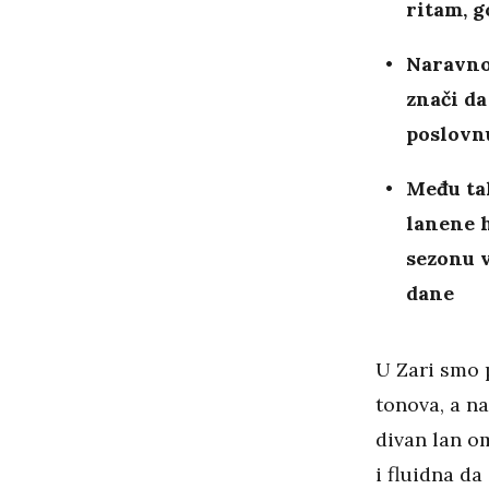
ritam, g
Naravno,
znači da
poslovn
Među ta
lanene h
sezonu v
dane
U Zari smo 
tonova, a na
divan lan o
i fluidna da