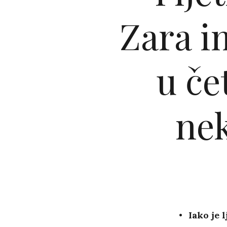
Zara i
u če
nek
Iako je 