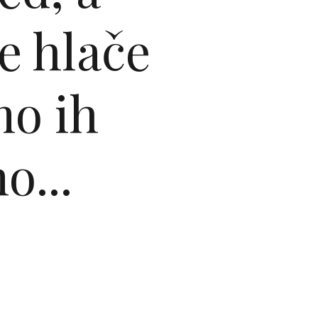
e hlače
mo ih
o...