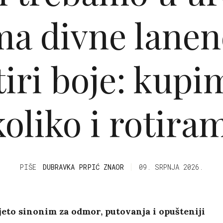
ma divne lanen
tiri boje: kupi
oliko i rotiram
PIŠE
DUBRAVKA PRPIĆ ZNAOR
09. SRPNJA 2026.
ljeto sinonim za odmor, putovanja i opušteniji