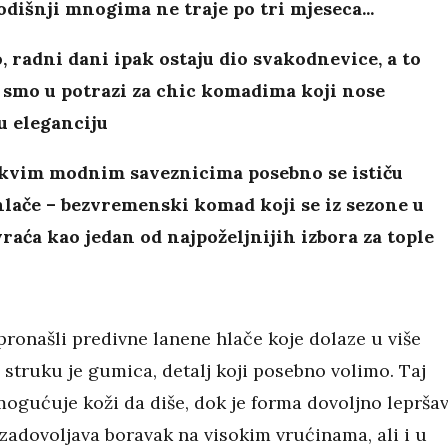
odišnji mnogima ne traje po tri mjeseca...
 radni dani ipak ostaju dio svakodnevice, a to
 smo u potrazi za chic komadima koji nose
u eleganciju
kvim modnim saveznicima posebno se ističu
lače – bezvremenski komad koji se iz sezone u
raća kao jedan od najpoželjnijih izbora za tople
pronašli predivne lanene hlače koje dolaze u više
 struku je gumica, detalj koji posebno volimo. Taj
mogućuje koži da diše, dok je forma dovoljno leprša
 zadovoljava boravak na visokim vrućinama, ali i u