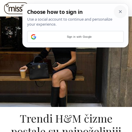
Sign in with Google
Trendi H&M čizme
postale su najpoželjniji