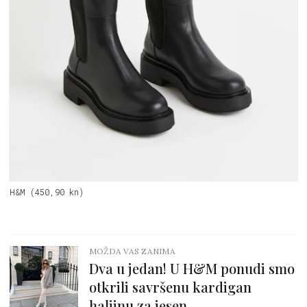
H&M (450,90 kn)
MOŽDA VAS ZANIMA
Dva u jedan! U H&M ponudi smo
otkrili savršenu kardigan
haljinu za jesen