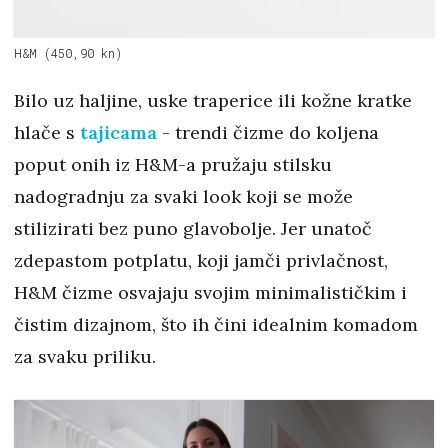
H&M (450,90 kn)
Bilo uz haljine, uske traperice ili kožne kratke
hlače s
tajicama
- trendi čizme do koljena
poput onih iz H&M-a pružaju stilsku
nadogradnju za svaki look koji se može
stilizirati bez puno glavobolje. Jer unatoč
zdepastom potplatu, koji jamči privlačnost,
H&M čizme osvajaju svojim minimalističkim i
čistim dizajnom, što ih čini idealnim komadom
za svaku priliku.