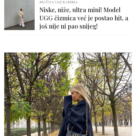
MOŽDA VAS ZANIMA
Niske, niže, ultra mini! Model
UGG čizmica već je postao hit, a
još nije ni pao snijeg!