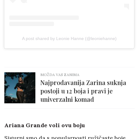
A post shared by Leonie Hanne (@leoniehanne)
MOŽDA VAS ZANIMA
Najprodavanija Zarina suknja
postoji u 12 boja i pravi je
univerzalni komad
Ariana Grande voli ovu boju
Sigurni smo da s popularnosti ružičaste boje,