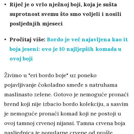
Riječ je o vrlo nježnoj boji, koja je sušta
suprotnost svemu što smo voljeli i nosili
posljednjih mjeseci
Pročitaj više:
Bordo je već najavljena kao it
boja jeseni: ovo je 10 najljepših komada u
ovoj boji
Živimo u "eri bordo boje" uz poneko
pojavljivanje čokoladno smeđe s natruhama
maslinasto zelene. Gotovo je nemoguće pronaći
brend koji nije izbacio bordo kolekciju, a sasvim
je nemoguće pronaći komad koji ne postoji u
ovoj tamnoj crvenoj nijansi. Tamna crvena boja
nasljednica je popularne crvene od prošle