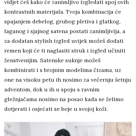
vidjet ćeš kako će zanimljivo izgledati spoj ovih
kontrastnih materijala. Tvoja kombinacija će
spajanjem debelog, grubog pletiva i glatkog,
laganog i sjajnog satena postati zanimljivija, a
za dodatan stylish izgled uvijek možeš dodati
remen koji će ti naglasiti struk i izgled učiniti
ženstvenijim. Satenske suknje možeš
kombinirati i s brojnim modelima čizama, uz
one na visoku petu ih nosimo za večernju šetnju
adventom, dok u ih u spoju s ravnim
gležnjačama nosimo na posao kada se želimo
dotjerati i osjećati se boje u svojoj koži.