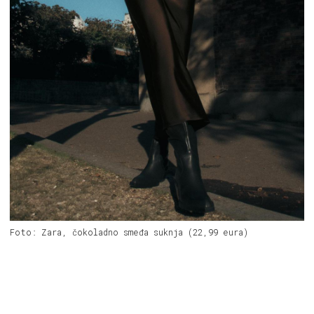
Foto: Zara, čokoladno smeđa suknja (22,99 eura)