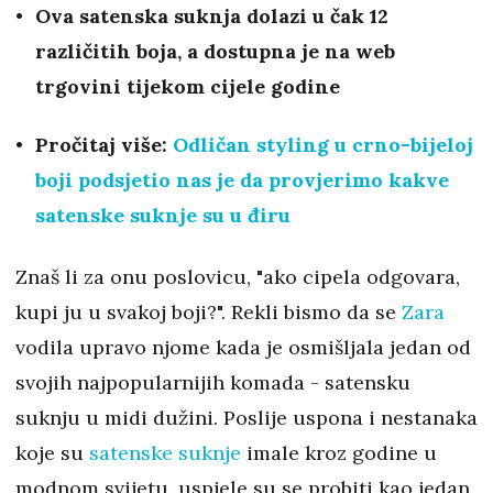
Ova satenska suknja dolazi u čak 12
različitih boja, a dostupna je na web
trgovini tijekom cijele godine
Pročitaj više:
Odličan styling u crno-bijeloj
boji podsjetio nas je da provjerimo kakve
satenske suknje su u điru
Znaš li za onu poslovicu, "ako cipela odgovara,
kupi ju u svakoj boji?". Rekli bismo da se
Zara
vodila upravo njome kada je osmišljala jedan od
svojih najpopularnijih komada - satensku
suknju u midi dužini. Poslije uspona i nestanaka
koje su
satenske suknje
imale kroz godine u
modnom svijetu, uspjele su se probiti kao jedan