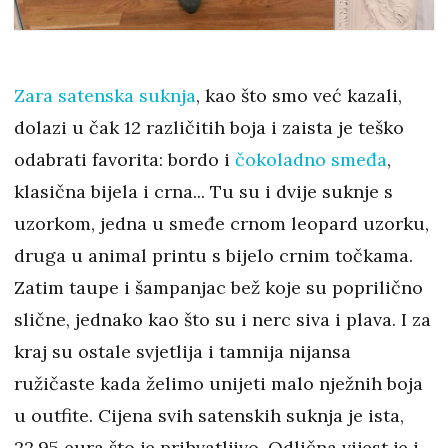
Zara satenska suknja
, kao što smo već kazali,
dolazi u čak 12 različitih boja i zaista je teško
odabrati favorita: bordo i
čokoladno smeđa
,
klasična bijela i crna... Tu su i dvije suknje s
uzorkom, jedna u smeđe crnom leopard uzorku,
druga u animal printu s bijelo crnim točkama.
Zatim taupe i šampanjac bež koje su poprilično
slične, jednako kao što su i nerc siva i plava. I za
kraj su ostale svjetlija i tamnija nijansa
ružičaste kada želimo unijeti malo nježnih boja
u outfite. Cijena svih satenskih suknja je ista,
22,95 eura što je prihvatljivo. Odlična vijest je i