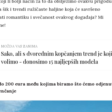
oji li bolji način za to da obilježimo ovakvu prigodu
 šik i trendi ružičaste haljine koja će savršeno
ti romantiku i svečanost ovakvog događaja? Mi
ne!
MOŽDA VAS ZANIMA
Sako, ali s dvorednim kopčanjem trend je koj
volimo - donosimo 15 najljepših modela
 do 200 eura među kojima biramo što ćemo odjenu
enčanje