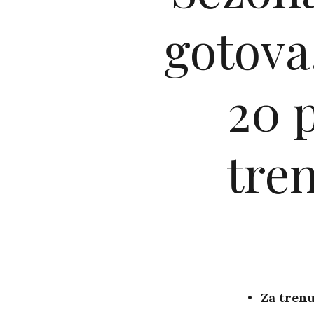
gotova
20 p
tre
Za tren