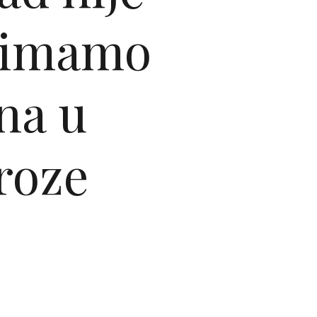
, imamo
ina u
roze