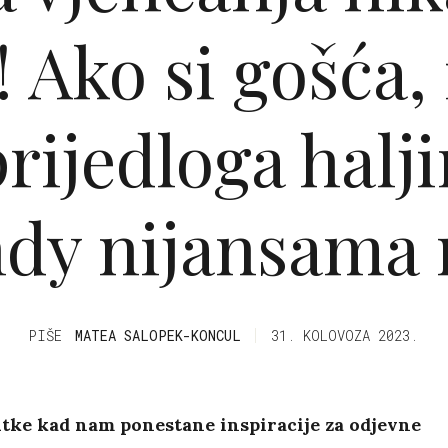
! Ako si gošća
rijedloga halj
ndy nijansama 
PIŠE
MATEA SALOPEK-KONCUL
31. KOLOVOZA 2023.
utke kad nam ponestane inspiracije za odjevne