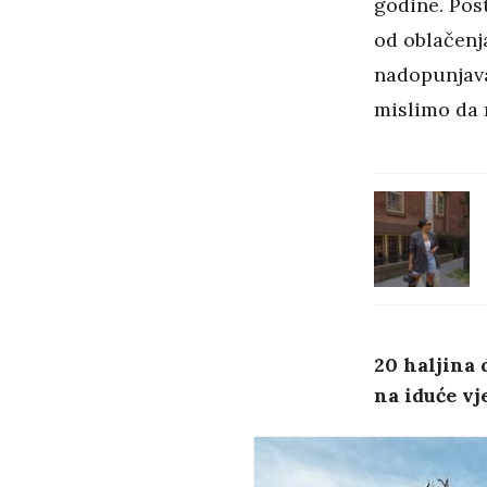
godine. Post
od oblačenja
nadopunjava
mislimo da 
20 haljina
na iduće vj