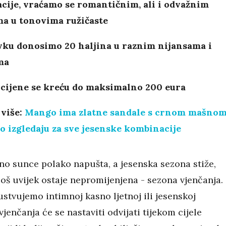
cije, vraćamo se romantičnim, ali i odvažnim
ma u tonovima ružičaste
vku donosimo 20 haljina u raznim nijansama i
ma
 cijene se kreću do maksimalno 200 eura
 više:
Mango ima zlatne sandale s crnom mašnom
o izgledaju za sve jesenske kombinacije
tno sunce polako napušta, a jesenska sezona stiže,
još uvijek ostaje nepromijenjena - sezona vjenčanja.
ustvujemo intimnoj kasno ljetnoj ili jesenskoj
vjenčanja će se nastaviti odvijati tijekom cijele