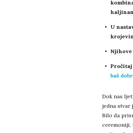
kombina
haljina
U nasta
krojevi
Njihove
Pročitaj
baš dobr
Dok nas lje
jedna stvar 
Bilo da pris
ceremoniji, 