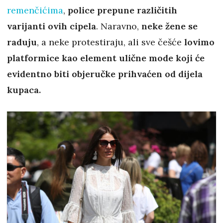
remenčićima
,
police prepune različitih
varijanti ovih cipela
. Naravno,
neke žene se
raduju
, a neke protestiraju, ali sve češće
lovimo
platformice kao element ulične mode koji će
evidentno biti objeručke prihvaćen od dijela
kupaca.