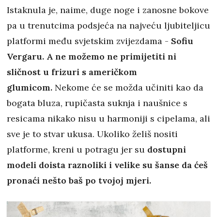
Istaknula je, naime, duge noge i zanosne bokove
pa u trenutcima podsjeća na najveću ljubiteljicu
platformi među svjetskim zvijezdama -
Sofiu
Vergaru. A ne možemo ne primijetiti ni
sličnost u frizuri s američkom
glumicom.
Nekome će se možda učiniti kao da
bogata bluza, rupičasta suknja i naušnice s
resicama nikako nisu u harmoniji s cipelama, ali
sve je to stvar ukusa. Ukoliko želiš nositi
platforme, kreni u potragu jer su
dostupni
modeli doista raznoliki i velike su šanse da ćeš
pronaći nešto baš po tvojoj mjeri.