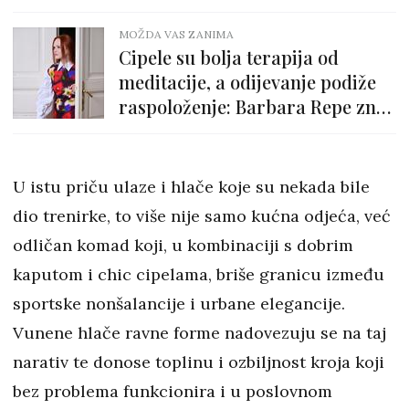
MOŽDA VAS ZANIMA
Cipele su bolja terapija od
meditacije, a odijevanje podiže
raspoloženje: Barbara Repe zna
sve o modi i stilu
U istu priču ulaze i hlače koje su nekada bile
dio trenirke, to više nije samo kućna odjeća, već
odličan komad koji, u kombinaciji s dobrim
kaputom i chic cipelama, briše granicu između
sportske nonšalancije i urbane elegancije.
Vunene hlače ravne forme nadovezuju se na taj
narativ te donose toplinu i ozbiljnost kroja koji
bez problema funkcionira i u poslovnom