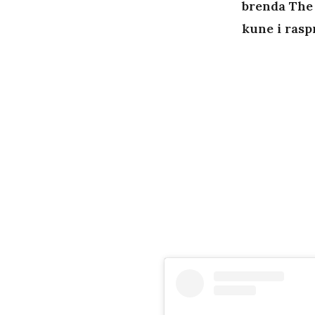
brenda The F
kune i raspr