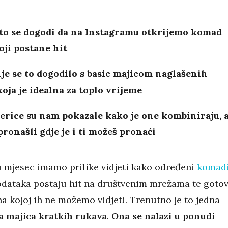
sto se dogodi da na Instagramu otkrijemo komad
oji postane hit
je se to dogodilo s basic majicom naglašenih
oja je idealna za toplo vrijeme
erice su nam pokazale kako je one kombiniraju, 
ronašli gdje je i ti možeš pronaći
u mjesec imamo prilike vidjeti kako određeni
komad
dodataka postaju hit na društvenim mrežama te goto
a kojoj ih ne možemo vidjeti. Trenutno je to jedna
la majica kratkih rukava
.
Ona se nalazi u ponudi