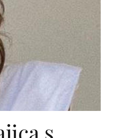
jica s