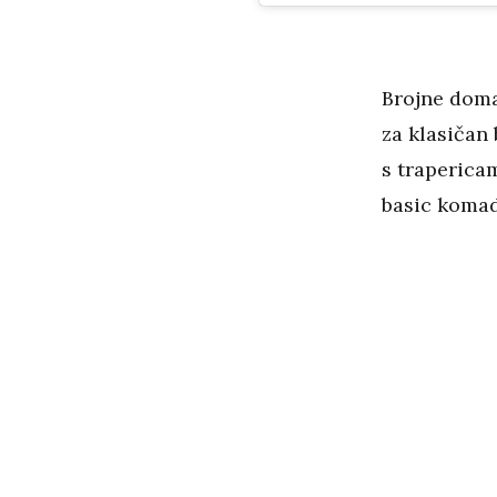
Brojne doma
za klasičan 
s trapericam
basic komada