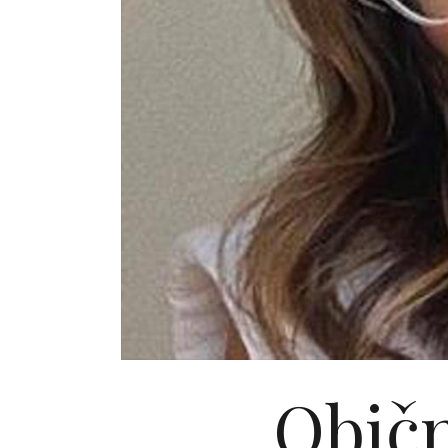
Običn