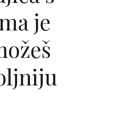
ma je
 možeš
oljniju