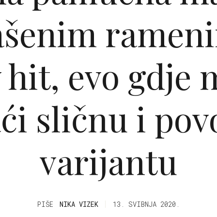
ašenim rameni
 hit, evo gdje
i sličnu i pov
varijantu
PIŠE
NIKA VIZEK
13. SVIBNJA 2020.