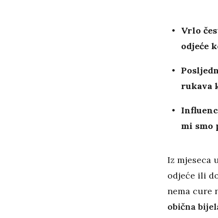
Vrlo če
odjeće k
Posljedn
rukava k
Influenc
mi smo p
Iz mjeseca 
odjeće ili 
nema cure n
obična bije