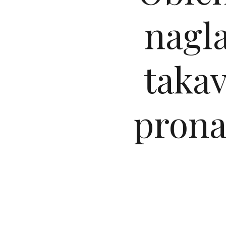
nagl
takav
pronać