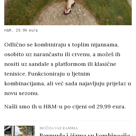
H&M, 29,99 eura
Odlično se kombiniraju s toplim nijansama,
osobito uz narančastu ili crvenu, a možeš ih
nositi uz sandale s platformom ili klasične
tenisice. Funkcioniraju u ljetnim
kombinacijama, ali već sada najavljuju prijelaz u
novu sezonu.
Našli smo ih u H&M-u po cijeni od 29,99 eura.
MOŽDA VAS ZANIMA
Bermude i čizme su kombinacija