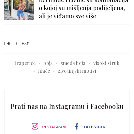
o kojoj su mišljenja podijeljena,
ali je viđamo sve više
PHOTO: H&M
traperice
boja
smeđa boja
visoki struk
hlače
životinjski motivi
Prati nas na Instagramu i Facebooku
INSTAGRAM
FACEBOOK