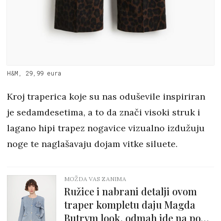
H&M, 29,99 eura
Kroj traperica koje su nas oduševile inspiriran
je sedamdesetima, a to da znači visoki struk i
lagano hipi trapez nogavice vizualno izdužuju
noge te naglašavaju dojam vitke siluete.
MOŽDA VAS ZANIMA
Ružice i nabrani detalji ovom
traper kompletu daju Magda
Butrym look, odmah ide na popis