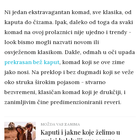
Ni jedan ekstravagantan komad, sve klasika, od
kaputa do čizama. Ipak, daleko od toga da svaki
komad na ovoj prolaznici nije ujedno i trendy -
look bismo mogli nazvati novom ili
osvježenom klasikom. Dakle, odmah u oči upada
prekrasan bež kaput
, komad koji se ove zime
jako nosi. Na preklop i bez dugmadi koji se veže
oko struka širokim pojasom - stvarno
bezvremeni, klasičan komad koji je drukčiji, i
zanimljivim čine predimenzioniranii reveri.
MOŽDA VAS ZANIMA
Kaputi i jakne koje želimo u