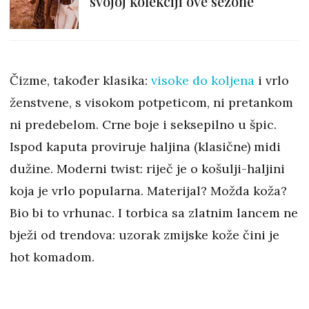
svojoj kolekciji ove sezone
Čizme, također klasika:
visoke do koljena
i vrlo
ženstvene, s visokom potpeticom, ni pretankom
ni predebelom. Crne boje i seksepilno u špic.
Ispod kaputa proviruje haljina (klasične) midi
dužine. Moderni twist: riječ je o košulji-haljini
koja je vrlo popularna. Materijal? Možda koža?
Bio bi to vrhunac. I torbica sa zlatnim lancem ne
bježi od trendova: uzorak zmijske kože čini je
hot komadom.