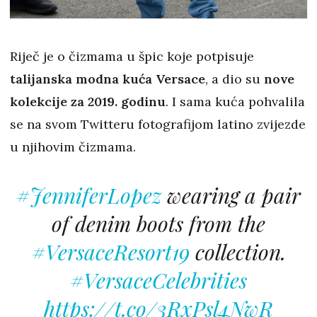
Riječ je o čizmama u špic koje potpisuje
talijanska modna kuća Versace
, a dio su
nove
kolekcije za 2019. godinu
. I sama kuća pohvalila
se na svom Twitteru fotografijom latino zvijezde
u njihovim čizmama.
#JenniferLopez
wearing a pair
of denim boots from the
#VersaceResort19
collection.
#VersaceCelebrities
https://t.co/3RxPsl4NwR