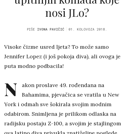
nosi JLo?
PIŠE
IVONA PAVIČIĆ
01. KOLOVOZA 2018.
Visoke čizme usred ljeta? To može samo
Jennifer Lopez (i još pokoja diva), ali ovoga je
puta modno podbacila!
N
akon proslave 49. rođendana na
Bahamima, pjevačica se vratila u New
York i odmah sve šokirala svojim modnim
odabirom. Snimljena je prilikom odlaska na
radijsku postaju Z-100, a svojim je stajlingom
ova latino diva privukla znatiželjne poglede