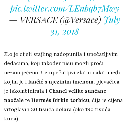
pic.twitter.com/LEnbqb7Mwy
— VERSACE (@Versace)
July
31, 2018
JLo je cijeli stajling nadopunila i upečatljivim
dedacima, koji također nisu mogli proći
nezamijećeno. Uz upečatljivi zlatni nakit, među
kojim je i
lančić s njezinim imenom
, pjevačica
je iskombinirala i
Chanel velike sunčane
naočale
te
Hermès Birkin torbicu
, čija je cijena
vrtoglavih 30 tisuća dolara (oko 190 tisuća
kuna).