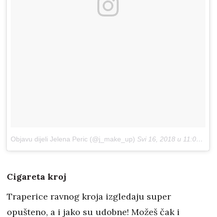
Objavu dijeli Jelena Peric (@j_make_up)
Svi 16, 2018 u 11:00 PDT
Cigareta kroj
Traperice ravnog kroja izgledaju super
opušteno, a i jako su udobne! Možeš čak i