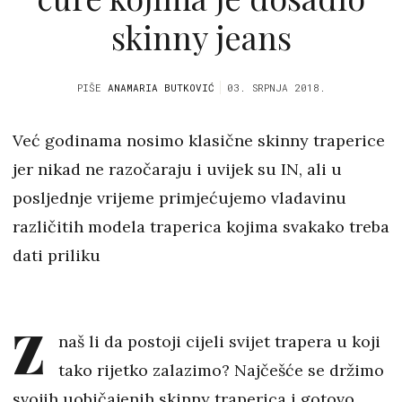
skinny jeans
PIŠE
ANAMARIA BUTKOVIĆ
03. SRPNJA 2018.
Već godinama nosimo klasične skinny traperice
jer nikad ne razočaraju i uvijek su IN, ali u
posljednje vrijeme primjećujemo vladavinu
različitih modela traperica kojima svakako treba
dati priliku
Z
naš li da postoji cijeli svijet trapera u koji
tako rijetko zalazimo? Najčešće se držimo
svojih uobičajenih skinny traperica i gotovo