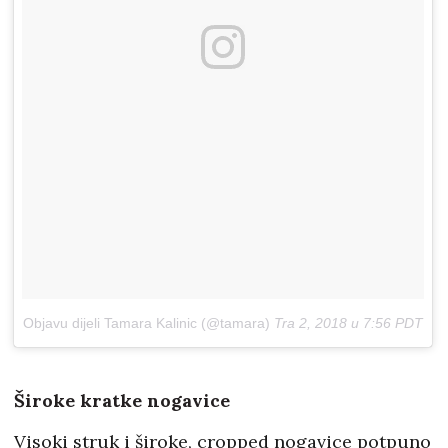
Objavu dijeli Tamara Kalinic (@tamara)
Tra 2, 2018 u 7:56 PDT
Široke kratke nogavice
Visoki struk i široke, cropped nogavice potpuno