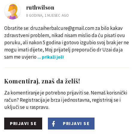
ruthwilson
8 GODINA, 1 MJESEC AGO
Obratite se: druzaiherbalcure@gmail.com za bilo kakav
zdravstveni problem, nikad nisam mislio da ću pisati ovu
poruku, ali nakon 5 godina i gotovo izgubio svoj brak jer ne
mogu imati dijete, Moj prijatelj preporučio dr Uzai da ja
sam me uvjerio
... prikaži još!
Komentiraj, znaš da želiš!
Za komentiranje je potrebno prijaviti se. Nemaš korisnički
račun? Registracija je brza i jednostavna, registriraj se i
uključi se u raspravu.
PRIJAVI SE
PRIJAVI SE