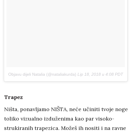
Objavu dijeli Natalia (@nataliakurda)
Lip 18, 2018 u 4:08 PDT
Trapez
Ništa, ponavljamo NIŠTA, neće učiniti tvoje noge
toliko vizualno izduženima kao par visoko-
strukiranih trapezica. Možeš ih nositi i na ravne