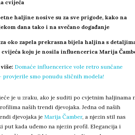
a cvijeća
etne haljine nosive su za sve prigode, kako na
ijekom dana tako i na svečano događanje
za oko zapela prekrasna bijela haljina s detaljim
cvijeća koju je nosila influencerica Marija Čamb
 više:
Domaće influencerice vole retro sunčane
- provjerile smo ponudu sličnih modela!
će je u zraku, ako je suditi po cvjetnim haljinama 
ofilima naših trendi djevojaka. Jedna od naših
endi djevojaka je
Marija Čamber
, a njezin stil nas
ki put kada uđemo na njezin profil. Elegancija i