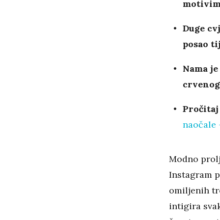
motivim
Duge cvj
posao t
Nama je 
crvenog 
Pročitaj
naočale 
Modno prolje
Instagram pr
omiljenih tr
intigira sva