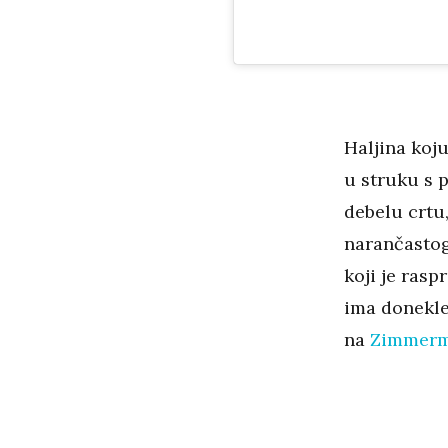
Haljina koju
u struku s 
debelu crtu,
narančastog 
koji je rasp
ima donekle 
na
Zimmer