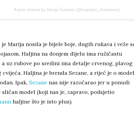
A post shared by Marija Čamber (@mariahs_chambers)
 je Marija nosila je bijele boje, dugih rukava i veže s
pojasom. Haljina na donjem dijelu ima ružičastu
 a uz rubove po sredini ima detalje crvenog, plavog 
cvijeća. Haljina je brenda Sezane, a riječ je o mode
rodan. Ipak,
Sezane
nas nije razočarao jer u ponudi
sličan model (koji nas je, zapravo, podsjetio
mann
haljine što je isto plus).