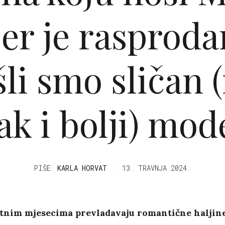
r je rasproda
li smo sličan
ak i bolji) mod
PIŠE
KARLA HORVAT
13. TRAVNJA 2024.
etnim mjesecima prevladavaju romantične haljine