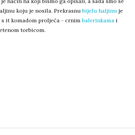
je način na koji bismo ga opisali, a sada smo se
haljinu koju je nosila. Prekrasnu
bijelu haljinu
je
 s it komadom proljeća - crnim
balerinkama
i
etenom torbicom.