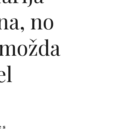
na, no
 (možda
el
 s