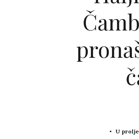
Čambe
pronaš
č
U prolj