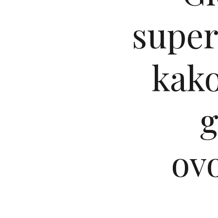
super
kako
g
ov