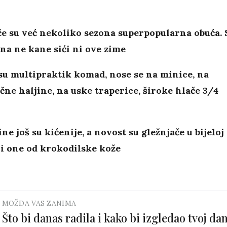
e su već nekoliko sezona superpopularna obuća. 
na ne kane sići ni ove zime
su multipraktik komad, nose se na minice, na
ne haljine, na uske traperice, široke hlače 3/4
ne još su kićenije, a novost su gležnjače u bijeloj
 i one od krokodilske kože
MOŽDA VAS ZANIMA
Što bi danas radila i kako bi izgledao tvoj da