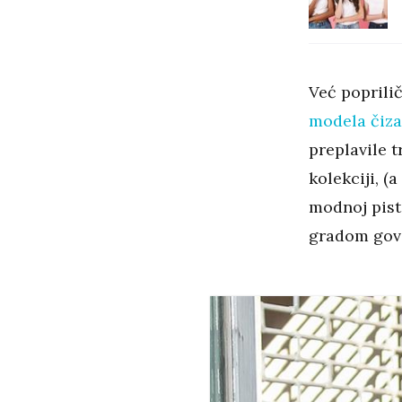
Već poprili
modela čiz
preplavile 
kolekciji, (
modnoj pisti
gradom govo