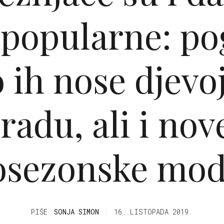
popularne: po
 ih nose djevo
radu, ali i nov
osezonske mod
PIŠE
SONJA SIMON
16. LISTOPADA 2019.