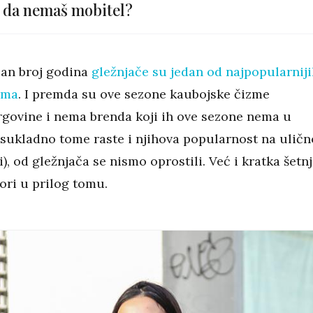
da nemaš mobitel?
čan broj godina
gležnjače su jedan od najpopularniji
ama
. I premda su ove sezone kaubojske čizme
trgovine i nema brenda koji ih ove sezone nema u
a sukladno tome raste i njihova popularnost na uličn
), od gležnjača se nismo oprostili. Već i kratka šetn
ri u prilog tomu.