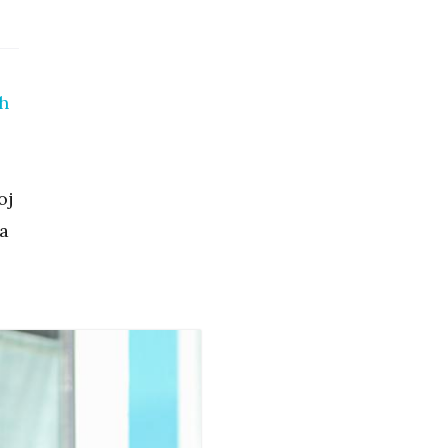
h
oj
ja