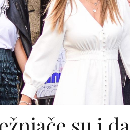
ežnjače su i da