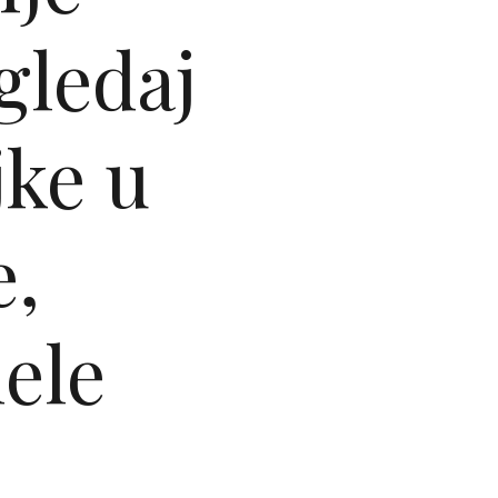
gledaj
jke u
e,
ele