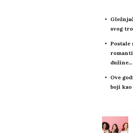
Gležnjač
svog tro
Postale 
romantič
dužine...
Ove godi
boji kao