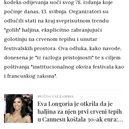
kodeks odijevanja uoči svog 78. izdanja koje
počinje danas, 13. svibnja. Organizatori su
odlučili stati na kraj sveprisutnom trendu
"golih" haljina, eksplicitno zabranjujući
golotinju na crvenom tepihu i unutar
festivalskih prostora. Ova odluka, kako navode,
donesena je "iz razloga pristojnosti" te s ciljem
poštivanja "institucionalnog okvira festivala kao
i francuskog zakona".
MOŽDA VAS ZANIMA
Eva Longoria je otkrila da je
haljina za njen prvi crveni tepih
u Cannesu koštala 30-ak eura:
"Tada sam mislila da je wow"