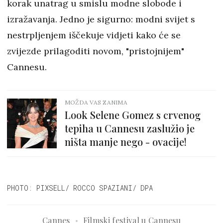
korak unatrag u smislu modne slobode i
izražavanja. Jedno je sigurno: modni svijet s
nestrpljenjem iščekuje vidjeti kako će se
zvijezde prilagoditi novom, "pristojnijem"
Cannesu.
MOŽDA VAS ZANIMA
Look Selene Gomez s crvenog
tepiha u Cannesu zaslužio je
ništa manje nego - ovacije!
PHOTO: PIXSELL/ ROCCO SPAZIANI/ DPA
Cannes
Filmski festival u Cannesu