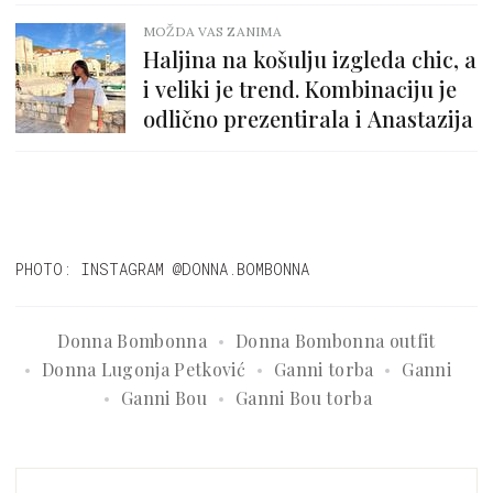
MOŽDA VAS ZANIMA
Haljina na košulju izgleda chic, a
i veliki je trend. Kombinaciju je
odlično prezentirala i Anastazija
PHOTO: INSTAGRAM @DONNA.BOMBONNA
Donna Bombonna
Donna Bombonna outfit
Donna Lugonja Petković
Ganni torba
Ganni
Ganni Bou
Ganni Bou torba