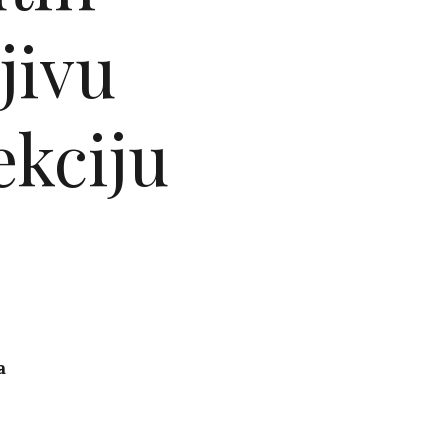
jivu
ekciju
a