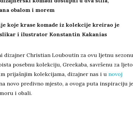
dizajnerski komadi dostupni u dva stila,
rana obalom i morem
ije koje krase komade iz kolekcije kreirao je
slikar i ilustrator Konstantin Kakanias
i dizajner Christian Louboutin za ovu ljetnu sezon
oista posebnu kolekciju, Greekaba, savršenu za ljeto
im prijašnjim kolekcijama, dizajner nas i u
novoj
na novo predivno mjesto, a ovoga puta inspiraciju j
moru i obali.