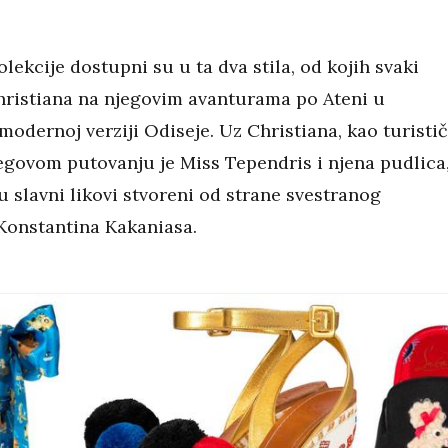
lekcije dostupni su u ta dva stila, od kojih svaki
hristiana na njegovim avanturama po Ateni u
modernoj verziji Odiseje. Uz Christiana, kao turistič
jegovom putovanju je Miss Tependris i njena pudlica
u slavni likovi stvoreni od strane svestranog
 Konstantina Kakaniasa.