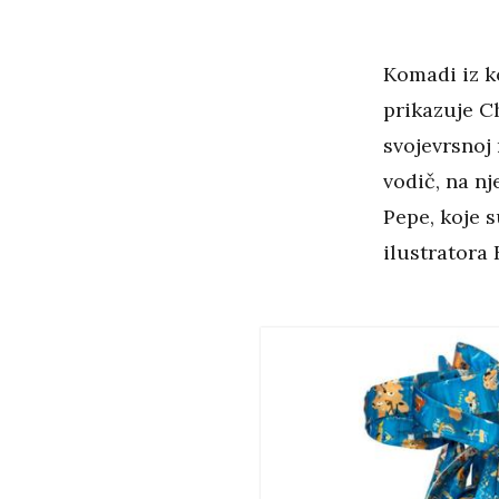
Komadi iz ko
prikazuje C
svojevrsnoj 
vodič, na n
Pepe, koje s
ilustratora