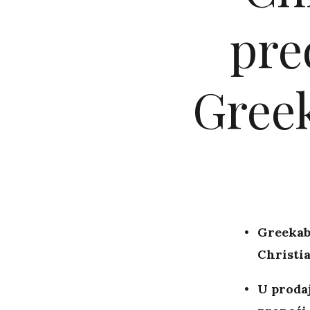
pre
Greek
Greekab
Christia
U prodaj