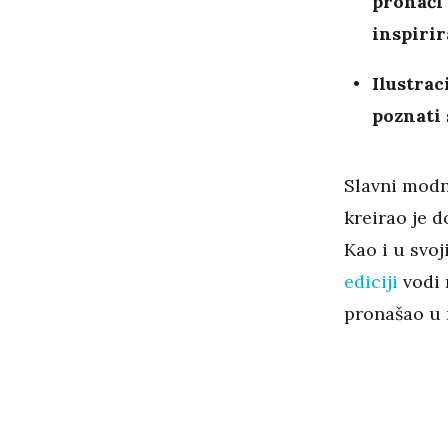
pronaći 
inspiri
Ilustrac
poznati 
Slavni modn
kreirao je d
Kao i u svoj
ediciji
vodi 
pronašao u 