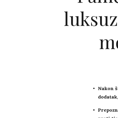
luksuz
mo
Nakon št
dodatak,
Prepozna