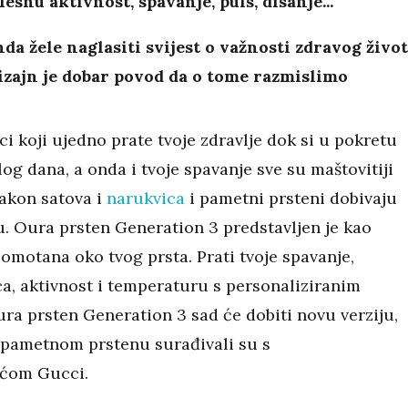
elesnu aktivnost, spavanje, puls, disanje...
da žele naglasiti svijest o važnosti zdravog život
izajn je dobar povod da o tome razmislimo
i koji ujedno prate tvoje zdravlje dok si u pokretu
log dana, a onda i tvoje spavanje sve su maštovitiji
akon satova i
narukvica
i pametni prsteni dobivaju
u. Oura prsten Generation 3 predstavljen je kao
omotana oko tvog prsta. Prati tvoje spavanje,
ca, aktivnost i temperaturu s personaliziranim
ura prsten Generation 3 sad će dobiti novu verziju,
pametnom prstenu surađivali su s
ćom Gucci.