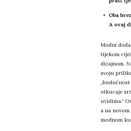
prati tj
Oba bren
A ovaj d
Modni dodac
tijekom cije
dizajnom. N
svoju prilik
„budućnost 
otkucaje sr
uvidima.“ O
a na novom 
modnom ku