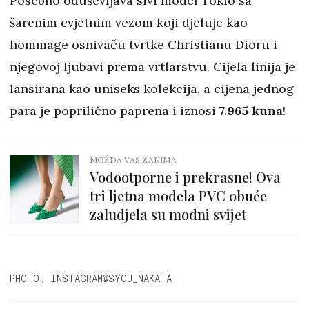
Posebno oduševljava sivi model Tokio sa
šarenim cvjetnim vezom koji djeluje kao
hommage osnivaču tvrtke Christianu Dioru i
njegovoj ljubavi prema vrtlarstvu. Cijela linija je
lansirana kao uniseks kolekcija, a cijena jednog
para je poprilično paprena i iznosi
7.965 kuna
!
MOŽDA VAS ZANIMA
Vodootporne i prekrasne! Ova
tri ljetna modela PVC obuće
zaludjela su modni svijet
PHOTO: INSTAGRAM@SYOU_NAKATA