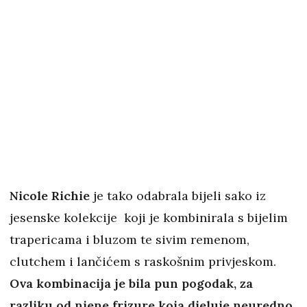
Nicole Richie
je tako odabrala bijeli sako iz
jesenske kolekcije koji je kombinirala s bijelim
trapericama i bluzom te sivim remenom,
clutchem i lančićem s raskošnim privjeskom.
Ova kombinacija je bila pun pogodak, za
razliku od njene frizure koja djeluje neuredno,