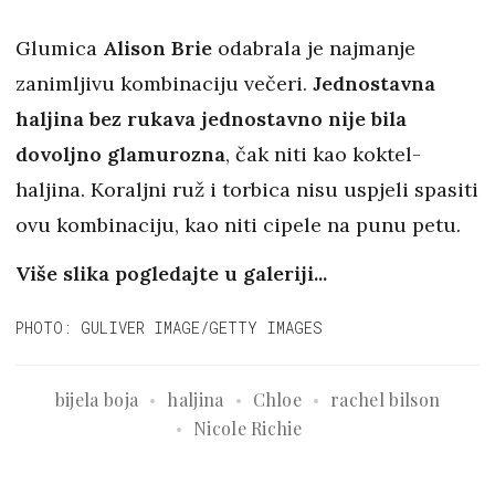
Glumica
Alison Brie
odabrala je najmanje
zanimljivu kombinaciju večeri.
Jednostavna
haljina bez rukava jednostavno nije bila
dovoljno glamurozna
, čak niti kao koktel-
haljina. Koraljni ruž i torbica nisu uspjeli spasiti
ovu kombinaciju, kao niti cipele na punu petu.
Više slika pogledajte u galeriji...
PHOTO: GULIVER IMAGE/GETTY IMAGES
bijela boja
haljina
Chloe
rachel bilson
Nicole Richie