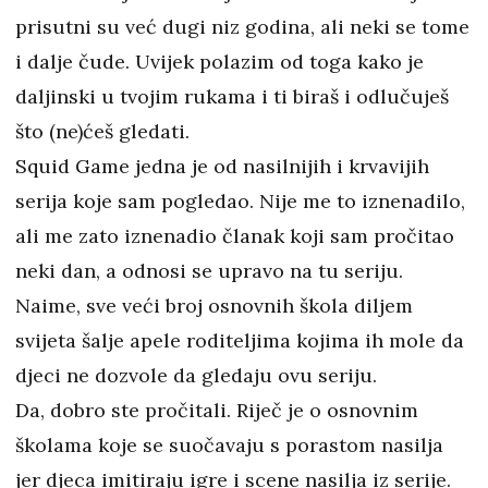
prisutni su već dugi niz godina, ali neki se tome
i dalje čude. Uvijek polazim od toga kako je
daljinski u tvojim rukama i ti biraš i odlučuješ
što (ne)ćeš gledati.
Squid Game jedna je od nasilnijih i krvavijih
serija koje sam pogledao. Nije me to iznenadilo,
ali me zato iznenadio članak koji sam pročitao
neki dan, a odnosi se upravo na tu seriju.
Naime, sve veći broj osnovnih škola diljem
svijeta šalje apele roditeljima kojima ih mole da
djeci ne dozvole da gledaju ovu seriju.
Da, dobro ste pročitali. Riječ je o osnovnim
školama koje se suočavaju s porastom nasilja
jer djeca imitiraju igre i scene nasilja iz serije.