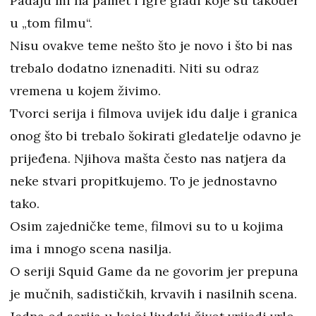
Padaju mi na pamet i Igre gladi koje su također
u „tom filmu“.
Nisu ovakve teme nešto što je novo i što bi nas
trebalo dodatno iznenaditi. Niti su odraz
vremena u kojem živimo.
Tvorci serija i filmova uvijek idu dalje i granica
onog što bi trebalo šokirati gledatelje odavno je
prijeđena. Njihova mašta često nas natjera da
neke stvari propitkujemo. To je jednostavno
tako.
Osim zajedničke teme, filmovi su to u kojima
ima i mnogo scena nasilja.
O seriji Squid Game da ne govorim jer prepuna
je mučnih, sadističkih, krvavih i nasilnih scena.