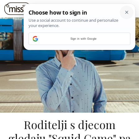
Sign in with Google
Roditelji s djecom
gledaju "Squid Game" pa