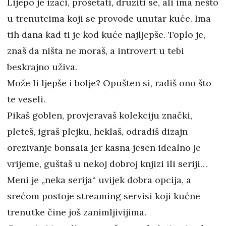
Lijepo je izaći, prošetati, družiti se, ali ima nešto
u trenutcima koji se provode unutar kuće. Ima
tih dana kad ti je kod kuće najljepše. Toplo je,
znaš da ništa ne moraš, a introvert u tebi
beskrajno uživa.
Može li ljepše i bolje? Opušten si, radiš ono što
te veseli.
Pikaš goblen, provjeravaš kolekciju znački,
pleteš, igraš plejku, heklaš, odradiš dizajn
orezivanje bonsaia jer kasna jesen idealno je
vrijeme, guštaš u nekoj dobroj knjizi ili seriji…
Meni je „neka serija“ uvijek dobra opcija, a
srećom postoje streaming servisi koji kućne
trenutke čine još zanimljivijima.