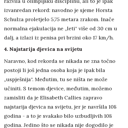
razvila u olimpijsku disciplinu, ali to je ipak
izvanredan rekord: navodno je sjeme Horsta
Schulza proletjelo 5,75 metara zrakom. Inače
normalna ejakulacija ne „leti“ više od 30 cm u
dalj, a izlazi iz penisa pri brzini oko 17 km/h.
4. Najstarija djevica na svijetu
Naravno, kod rekorda se nikada ne zna točno
postoji li još jedna osoba koja je ipak bila
„uspješnija“. Međutim, tu se ništa ne može
učiniti. S temom djevice, međutim, možemo
zamisliti da je Elisabeth Callies zapravo
najstarija djevica na svijetu, jer je navršila 108
godina - a to je svakako bilo uzbudljivih 108
godina. Jedino što se nikada nije dogodilo je