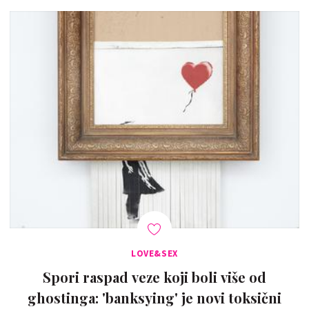
LOVE&SEX
Spori raspad veze koji boli više od
ghostinga: 'banksying' je novi toksični