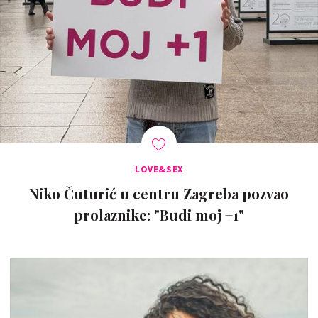
LOVE&SEX
Niko Čuturić u centru Zagreba pozvao
prolaznike: "Budi moj +1"