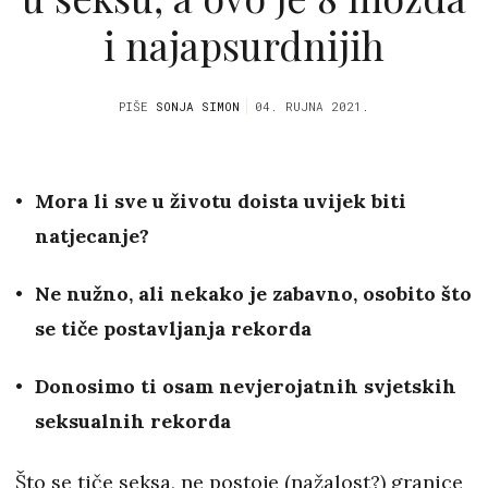
i najapsurdnijih
PIŠE
SONJA SIMON
04. RUJNA 2021.
Mora li sve u životu doista uvijek biti
natjecanje?
Ne nužno, ali nekako je zabavno, osobito što
se tiče postavljanja rekorda
Donosimo ti osam nevjerojatnih svjetskih
seksualnih rekorda
Što se tiče seksa, ne postoje (nažalost?) granice