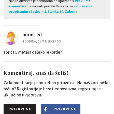
članke obvezan je prethodno se upoznati s
Pravilima
komentiranja
na web portalu Miss7 te sa
zabranama
propisanim stavkom 2. članka 94. Zakona.
manfred
4 GODINA, 11 MJESECI AGO
sprica 5 metara daleko rekorder
Komentiraj, znaš da želiš!
Za komentiranje je potrebno prijaviti se. Nemaš korisnički
račun? Registracija je brza i jednostavna, registriraj se i
uključi se u raspravu.
PRIJAVI SE
PRIJAVI SE