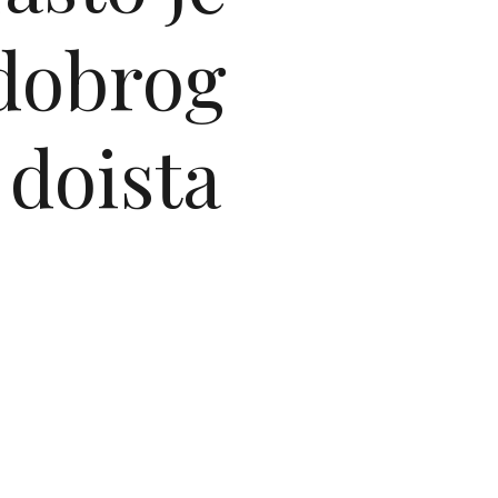
 dobrog
 doista