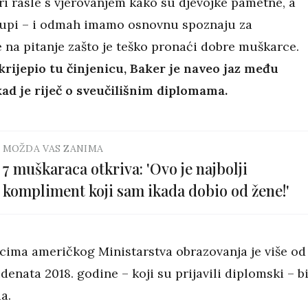
ri rasle s vjerovanjem kako su djevojke pametne, a
upi – i odmah imamo osnovnu spoznaju za
 na pitanje zašto je teško pronaći dobre muškarce.
krijepio tu činjenicu, Baker je naveo jaz među
ad je riječ o sveučilišnim diplomama.
MOŽDA VAS ZANIMA
7 muškaraca otkriva: 'Ovo je najbolji
kompliment koji sam ikada dobio od žene!'
ima američkog Ministarstva obrazovanja je više od
denata 2018. godine – koji su prijavili diplomski – bi
da.