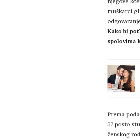
njegove kće
muškarci gl
odgovaranje
Kako bi pot
spolovima k
Prema podac
57 posto stu
ženskog ro