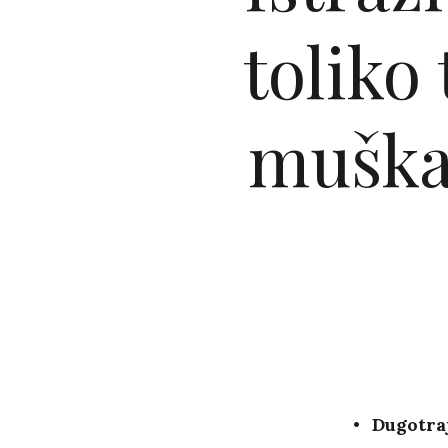
toliko
muškar
Dugotraj