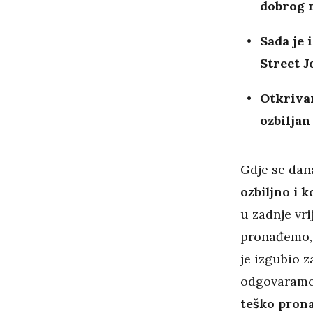
dobrog 
Sada je 
Street J
Otkrivam
ozbilja
Gdje se da
ozbiljno i k
u zadnje vr
pronađemo, 
je izgubio z
odgovaramo
teško pron