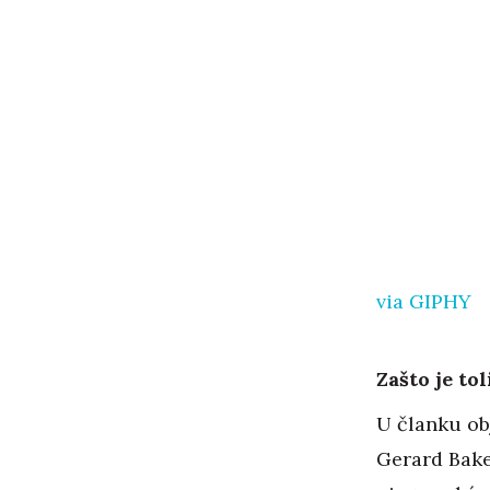
via GIPHY
Zašto je t
U članku obj
Gerard Baker