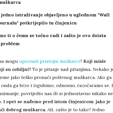
muškarca
i jedno istraživanje objavljeno u uglednom "Wall
ournalu" potkrijepilo tu činjenicu
o ti o čemu se točno radi i zašto je ovo doista
n problem
nas mogu
upoznati pristojni muškarci
?
Koji misle
oji su ozbiljni?
To je pitanje nad pitanjima. Nekako j
ijeme jako teško pronaći poštenog muškarca. Ako ga 
onda ga brzo i izgubimo, odnosno, razočaramo se. I
animanje, povrijedio nas ili si jednostavno nikako ne
.
I opet se nađemo pred istom činjenicom: jako je
aći dobrog muškarca.
Ali, zašto je to tako? Jedno