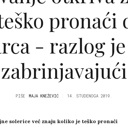
 teško pronaći
ca - razlog je
zabrinjavajući
PIŠE
MAJA KNEŽEVIĆ
14. STUDENOGA 2019.
ne solerice već znaju koliko je teško pronaći