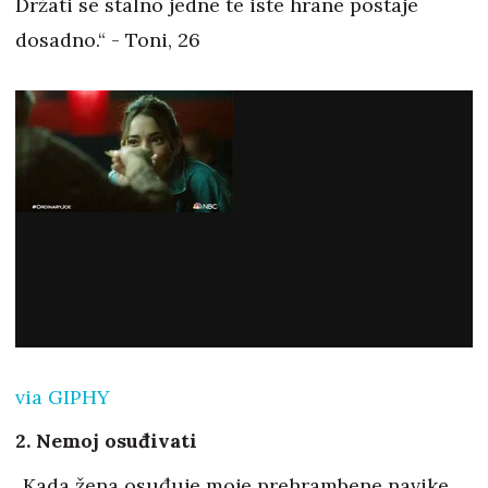
Držati se stalno jedne te iste hrane postaje
dosadno.“ - Toni, 26
via GIPHY
2. Nemoj osuđivati
„Kada žena osuđuje moje prehrambene navike,