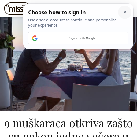
Sign in with Google
9 muškaraca otkriva zašto
su nakon jedne večere u