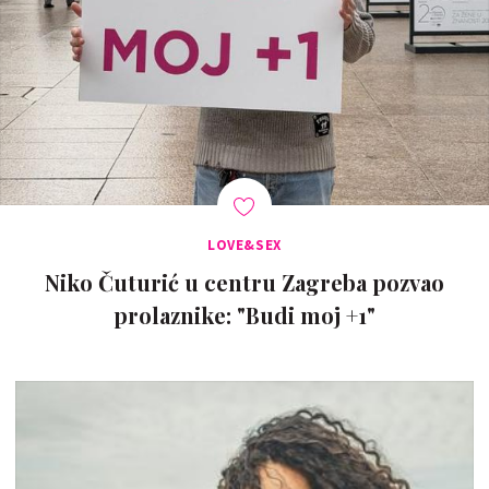
LOVE&SEX
Niko Čuturić u centru Zagreba pozvao
prolaznike: "Budi moj +1"