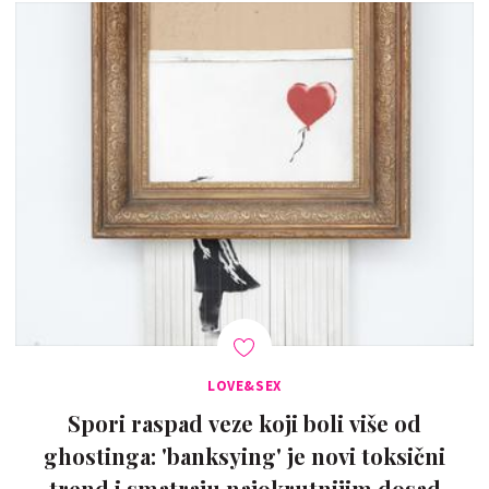
LOVE&SEX
Spori raspad veze koji boli više od
ghostinga: 'banksying' je novi toksični
trend i smatraju najokrutnijim dosad