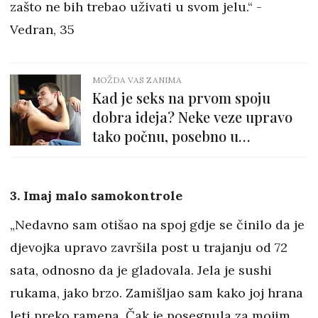
zašto ne bih trebao uživati u svom jelu.“ -
Vedran, 35
MOŽDA VAS ZANIMA
Kad je seks na prvom spoju
dobra ideja? Neke veze upravo
tako počnu, posebno u
određenim godinama
3. Imaj malo samokontrole
„Nedavno sam otišao na spoj gdje se činilo da je
djevojka upravo završila post u trajanju od 72
sata, odnosno da je gladovala. Jela je sushi
rukama, jako brzo. Zamišljao sam kako joj hrana
leti preko ramena. Čak je posegnula za mojim