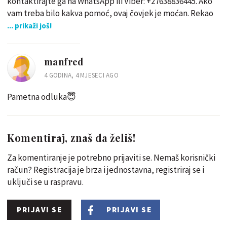
kontaktirajte ga na WhatsApp ili Viber: +27638836445. Ako
vam treba bilo kakva pomoć, ovaj čovjek je moćan. Rekao
... prikaži još!
manfred
4 GODINA, 4 MJESECI AGO
Pametna odluka😇
Komentiraj, znaš da želiš!
Za komentiranje je potrebno prijaviti se. Nemaš korisnički
račun? Registracija je brza i jednostavna, registriraj se i
uključi se u raspravu.
PRIJAVI SE
PRIJAVI SE