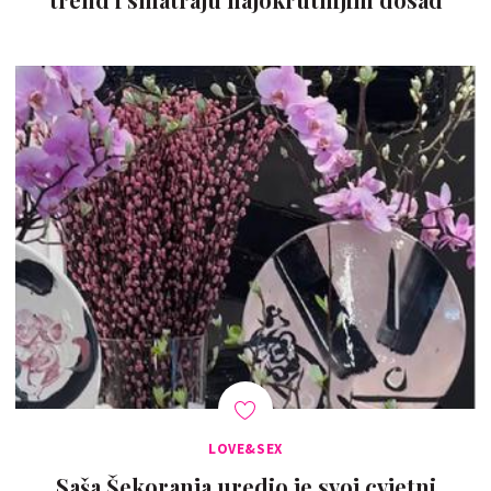
LOVE&SEX
Saša Šekoranja uredio je svoj cvjetni