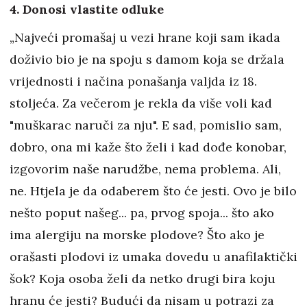
4. Donosi vlastite odluke
„Najveći promašaj u vezi hrane koji sam ikada
doživio bio je na spoju s damom koja se držala
vrijednosti i načina ponašanja valjda iz 18.
stoljeća. Za večerom je rekla da više voli kad
"muškarac naruči za nju". E sad, pomislio sam,
dobro, ona mi kaže što želi i kad dođe konobar,
izgovorim naše narudžbe, nema problema. Ali,
ne. Htjela je da odaberem što će jesti. Ovo je bilo
nešto poput našeg... pa, prvog spoja... što ako
ima alergiju na morske plodove? Što ako je
orašasti plodovi iz umaka dovedu u anafilaktički
šok? Koja osoba želi da netko drugi bira koju
hranu će jesti? Budući da nisam u potrazi za