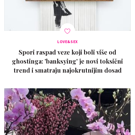
LOVE&SEX
Spori raspad veze koji boli više od
ghostinga: 'banksying' je novi toksični
trend i smatraju najokrutnijim dosad