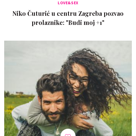
LOVE&SEX
Niko Čuturić u centru Zagreba pozvao
prolaznike: "Budi moj +1"