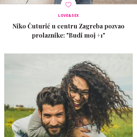
LOVE&SEX
Niko Čuturić u centru Zagreba pozvao
prolaznike: "Budi moj +1"