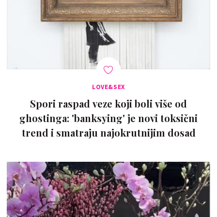
LOVE&SEX
Spori raspad veze koji boli više od
ghostinga: 'banksying' je novi toksični
trend i smatraju najokrutnijim dosad