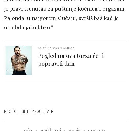
je pravi trenutak za puštanje kočnica i orgazam.
Pa onda, u najgorem slučaju, svršiš baš kad je
ona bila jako blizu.“
MOŽDA VAS ZANIMA
Pogled na ova torza će ti
popraviti dan
PHOTO: GETTY/GULIVER
seks
muškarci
penis
orgazam