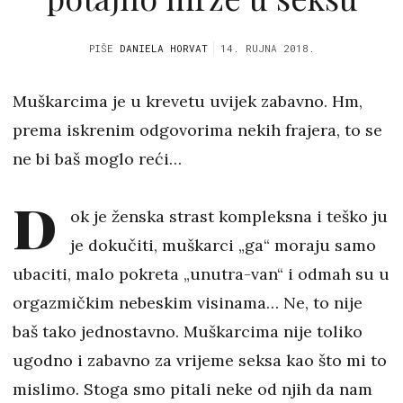
PIŠE
DANIELA HORVAT
14. RUJNA 2018.
Muškarcima je u krevetu uvijek zabavno. Hm,
prema iskrenim odgovorima nekih frajera, to se
ne bi baš moglo reći…
D
ok je ženska strast kompleksna i teško ju
je dokučiti, muškarci „ga“ moraju samo
ubaciti, malo pokreta „unutra-van“ i odmah su u
orgazmičkim nebeskim visinama… Ne, to nije
baš tako jednostavno. Muškarcima nije toliko
ugodno i zabavno za vrijeme seksa kao što mi to
mislimo. Stoga smo pitali neke od njih da nam