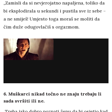
„Zamisli da si nevjerojatno napaljena, toliko da
bi eksplodirala u sekundi i pustila sve iz sebe –
a ne smiješ! Umjesto toga moraš se moliti da
čim duže odugovlačiš s orgazmom.
6. Muškarci nikad točno ne znaju trebaju li
sada svršiti ili ne.
„Treba jako dobro poznati ženu da bi osjetio kad