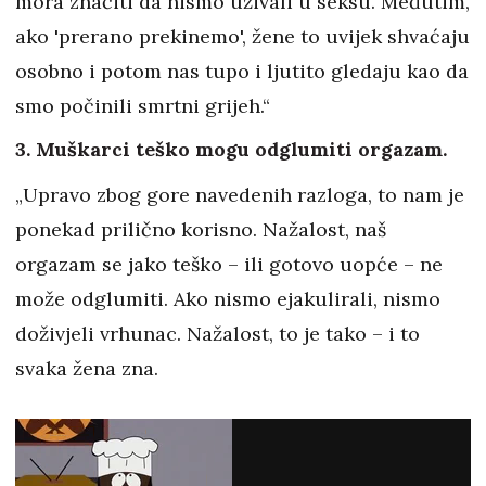
mora značiti da nismo uživali u seksu. Međutim,
ako 'prerano prekinemo', žene to uvijek shvaćaju
osobno i potom nas tupo i ljutito gledaju kao da
smo počinili smrtni grijeh.“
3. Muškarci teško mogu odglumiti orgazam.
„Upravo zbog gore navedenih razloga, to nam je
ponekad prilično korisno. Nažalost, naš
orgazam se jako teško – ili gotovo uopće – ne
može odglumiti. Ako nismo ejakulirali, nismo
doživjeli vrhunac. Nažalost, to je tako – i to
svaka žena zna.