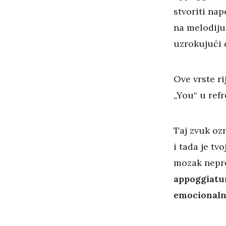
stvoriti nap
na melodiju
uzrokujući 
Ove vrste r
„You“ u refr
Taj zvuk oz
i tada je tv
mozak nepre
appoggiatur
emocionalni