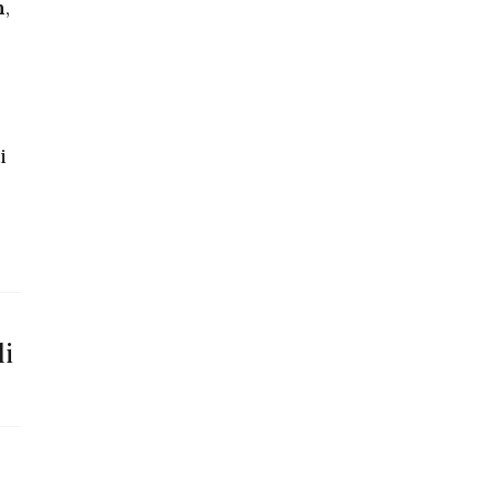
m
,
i
li