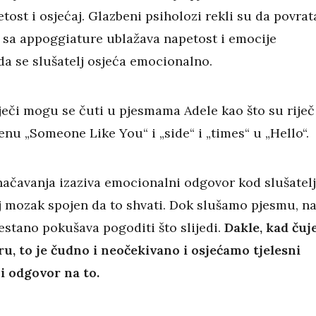
etost i osjećaj. Glazbeni psiholozi rekli su da povrat
 sa appoggiature ublažava napetost i emocije
da se slušatelj osjeća emocionalno.
iječi mogu se čuti u pjesmama Adele kao što su riječ
enu „Someone Like You“ i „side“ i „times“ u „Hello“.
načavanja izaziva emocionalni odgovor kod slušatel
oj mozak spojen da to shvati. Dok slušamo pjesmu, n
stano pokušava pogoditi što slijedi.
Dakle, kad čuj
u, to je čudno i neočekivano i osjećamo tjelesni
 odgovor na to.