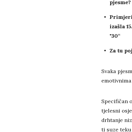
pjesme?
Primjeri
izašla 1
"30“
Za tu po
Svaka pjesma
emotivnima 
Specifičan o
tjelesni osj
drhtanje niz
ti suze teku