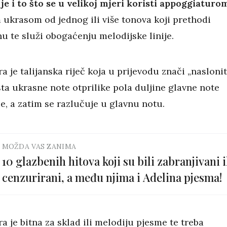
 je i to što se u velikoj mjeri koristi appoggiaturo
 ukrasom od jednog ili više tonova koji prethodi
u te služi obogaćenju melodijske linije.
 je talijanska riječ koja u prijevodu znači „naslonit
rsta ukrasne note otprilike pola duljine glavne note
je, a zatim se razlučuje u glavnu notu.
MOŽDA VAS ZANIMA
10 glazbenih hitova koji su bili zabranjivani i
cenzurirani, a među njima i Adelina pjesma!
 je bitna za sklad ili melodiju pjesme te treba