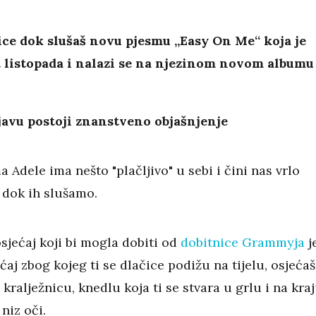
ce dok slušaš novu pjesmu „Easy On Me“ koja je
5. listopada i nalazi se na njezinom novom albumu
javu postoji znanstveno objašnjenje
 Adele ima nešto "plačljivo" u sebi i čini nas vrlo
dok ih slušamo.
sjećaj koji bi mogla dobiti od
dobitnice Grammyja
j
ećaj zbog kojeg ti se dlačice podižu na tijelu, osjećaš
 kralježnicu, knedlu koja ti se stvara u grlu i na kra
 niz oči.