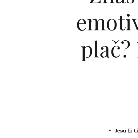
emotiv
plač?
Jesu li 