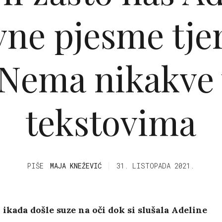
ne pjesme tje
 Nema nikakve 
tekstovima
PIŠE
MAJA KNEŽEVIĆ
31. LISTOPADA 2021.
ti ikada došle suze na oči dok si slušala Adeline