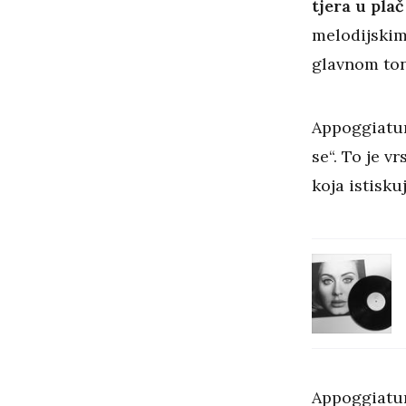
tjera u plač
melodijskim
glavnom ton
Appoggiatura
se“. To je v
koja istisku
Appoggiatura