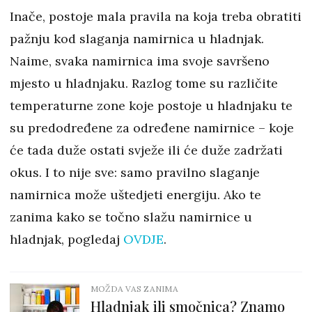
Inače, postoje mala pravila na koja treba obratiti
pažnju kod slaganja namirnica u hladnjak.
Naime, svaka namirnica ima svoje savršeno
mjesto u hladnjaku. Razlog tome su različite
temperaturne zone koje postoje u hladnjaku te
su predodređene za određene namirnice – koje
će tada duže ostati svježe ili će duže zadržati
okus. I to nije sve: samo pravilno slaganje
namirnica može uštedjeti energiju. Ako te
zanima kako se točno slažu namirnice u
hladnjak, pogledaj
OVDJE
.
MOŽDA VAS ZANIMA
Hladnjak ili smočnica? Znamo