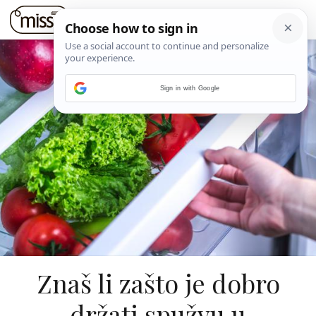
Sign in with Google
Znaš li zašto je dobro
držati spužvu u