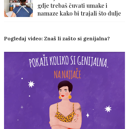
gdje trebaš čuvati umake i
namaze kako bi trajali što dulje
Pogledaj video: Znaš li zašto si genijalna?