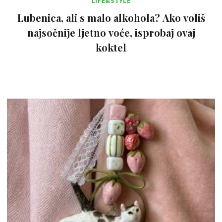
LIFE&STYLE
Lubenica, ali s malo alkohola? Ako voliš
najsočnije ljetno voće, isprobaj ovaj
koktel