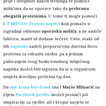
prije i istegnuti nakon treninga te pomoći
mišićima da se oporave tako da
prehranu
obogatiš proteinima
. U tome ti mogu pomoći
i
'Z BREGOV Protein napitci
koji pomažu u
izgradnji odnosno
oporavku mišića
, a ne sadrže
laktozu, masti ni dodane šećere. Usto, svaki od
tih
napitaka
sadrži preporučenu dnevnu dozu
proteina za odraslu osobu, pa s jednim
pakiranjem ovog funkcionalnog mliječnog
napitka možeš biti sigurna da si u organizam
unijela dovoljno proteina taj dan.
Da
nije koma biti doma
zna i
Mario Mlinarić
na
čijem
Facebook profilu
možeš pronaći još
inspiracije za vježbe, ali i brojne savjete te