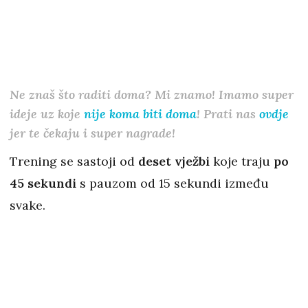
Ne znaš što raditi doma? Mi znamo! Imamo super
ideje uz koje
nije koma biti doma
! Prati nas
ovdje
jer te čekaju i super nagrade!
Trening se sastoji od
deset vježbi
koje traju
po
45 sekundi
s pauzom od 15 sekundi između
svake.