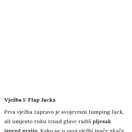
Vježba 1: Flap Jacks
Prva vježba zapravo je svojevrsni Jumping Jack,
ali umjesto ruku iznad glave radiš
pljesak
ispred prsiju
. Kako se u ovoj vježbi inače skače,