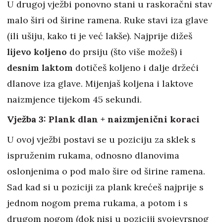
U drugoj vježbi ponovno stani u raskoračni stav
malo širi od širine ramena. Ruke stavi iza glave
(ili ušiju, kako ti je već lakše). Najprije dižeš
lijevo koljeno
do prsiju (što više možeš) i
desnim laktom
dotičeš koljeno i dalje držeći
dlanove iza glave. Mijenjaš koljena i laktove
naizmjence tijekom 45 sekundi.
Vježba 3: Plank dlan + naizmjenični koraci
U ovoj vježbi postavi se u poziciju za sklek s
ispruženim rukama, odnosno dlanovima
oslonjenima o pod malo šire od širine ramena.
Sad kad si u poziciji za plank krećeš najprije s
jednom nogom prema rukama, a potom i s
drugom nogom (dok nisi u poziciji svojevrsnog