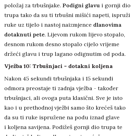
položaj za trbušnjake.
Podigni glavu
i gornji dio
trupa tako da su ti trbušni mišići napeti, ispruži
ruke uz tijelo i nastoj naizmjence
dlanovima
dotaknuti pete
. Lijevom rukom lijevo stopalo,
desnom rukom desno stopalo cijelo vrijeme
držeći glavu i trup lagano odignutim od poda.
Vježba 10: Trbušnjaci - dotakni koljena
Nakon 45 sekundi trbušnjaka i 15 sekundi
odmora preostaje ti zadnja vježba - također
trbušnjaci, ali ovoga puta klasični. Sve je isto
kao i u prethodnoj vježbi samo što krećeš tako
da su ti ruke ispružene na podu iznad glave
i koljena savijena. Podižeš gornji dio trupa te