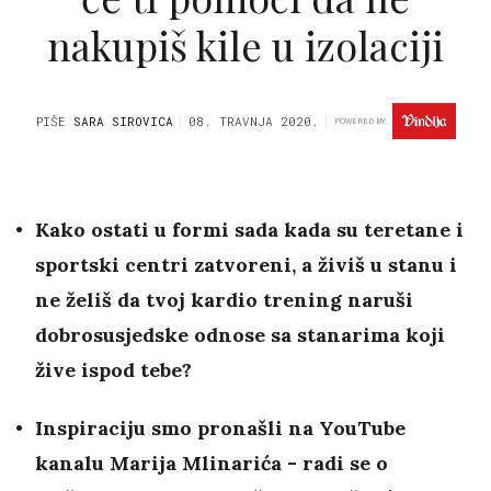
nakupiš kile u izolaciji
PIŠE
SARA SIROVICA
08. TRAVNJA 2020.
POWERED BY:
Kako ostati u formi sada kada su teretane i
sportski centri zatvoreni, a živiš u stanu i
ne želiš da tvoj kardio trening naruši
dobrosusjedske odnose sa stanarima koji
žive ispod tebe?
Inspiraciju smo pronašli na YouTube
kanalu Marija Mlinarića - radi se o