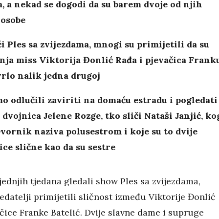
, a nekad se dogodi da su barem dvoje od njih
 osobe
i Ples sa zvijezdama, mnogi su primijetili da su
ja miss Viktorija Đonlić Rađa i pjevačica Frank
vrlo nalik jedna drugoj
o odlučili zaviriti na domaću estradu i pogledati
o dvojnica Jelene Rozge, tko sliči Nataši Janjić, ko
Dvornik naziva polusestrom i koje su to dvije
jice slične kao da su sestre
jednjih tjedana gledali show Ples sa zvijezdama,
datelji primijetili sličnost između Viktorije Đonlić
čice Franke Batelić. Dvije slavne dame i supruge