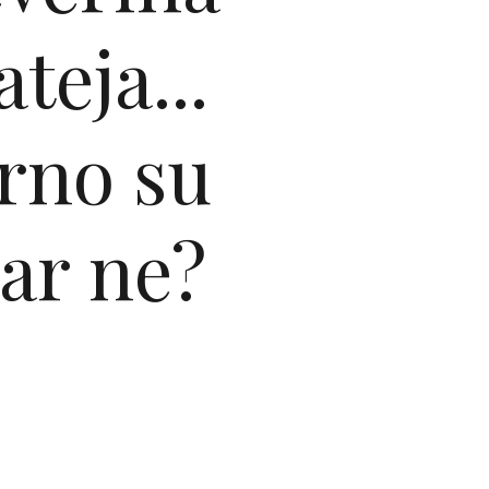
teja...
arno su
zar ne?