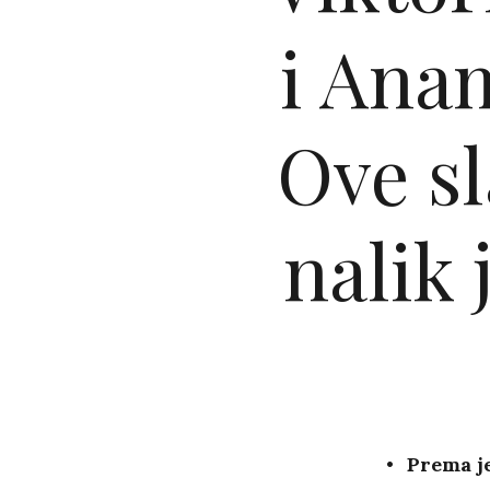
i Anam
Ove sl
nalik 
Prema je