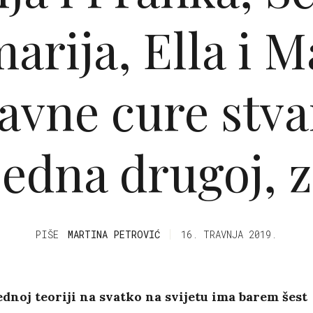
arija, Ella i Ma
avne cure stv
jedna drugoj, 
PIŠE
MARTINA PETROVIĆ
16. TRAVNJA 2019.
dnoj teoriji na svatko na svijetu ima barem šest