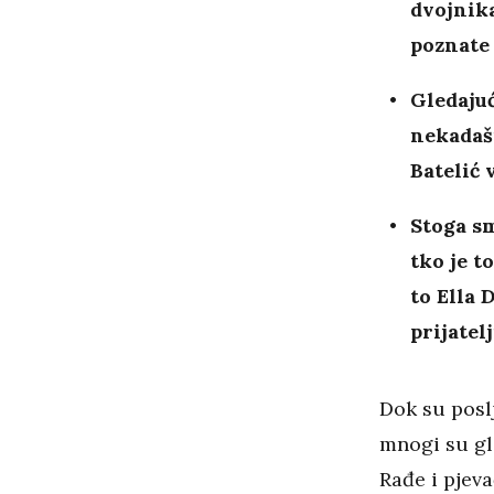
dvojnika
poznate
Gledajuć
nekadašn
Batelić 
Stoga sm
tko je t
to Ella 
prijatel
Dok su posl
mnogi su gle
Rađe i pjeva