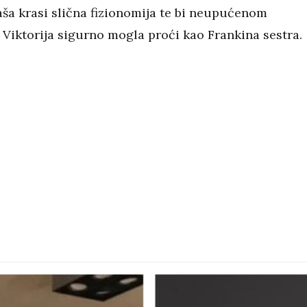
aša krasi slična fizionomija te bi neupućenom
Viktorija sigurno mogla proći kao Frankina sestra.