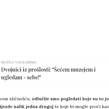
MOŽDA VAS ZANIMA
Dvojnici iz prošlosti: "Šećem muzejem i
ugledam - sebe!"
vom sličnošću,
odlučile smo pogledati koje su to jo
ijezde nalik jedna drugoj
te koje bi mogle proći ka