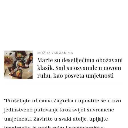
MOŽDA VAS ZANIMA
Marte su desetljećima obožavani
klasik. Sad su osvanule u novom
ruhu, kao posveta umjetnosti
"Prošetajte ulicama Zagreba i upustite se u ovo
jedinstveno putovanje kroz svijet suvremene
umjetnosti. Zavirite u svaki atelje, upijajte
inspiraciju iz prvih ruku i razgovarajte s