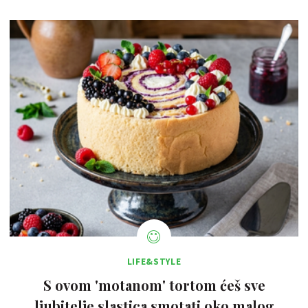
LIFE&STYLE
S ovom 'motanom' tortom ćeš sve
ljubitelje slastica smotati oko malog