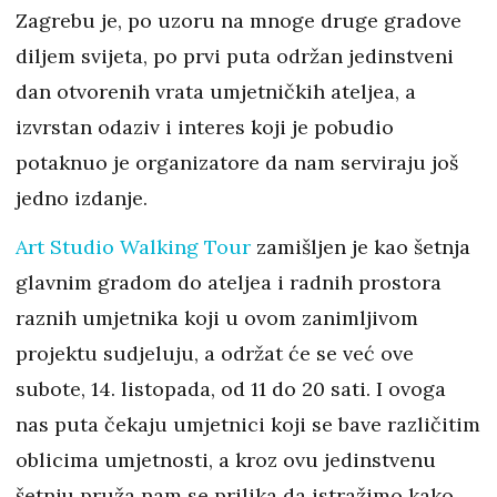
Zagrebu je, po uzoru na mnoge druge gradove
diljem svijeta, po prvi puta održan jedinstveni
dan otvorenih vrata umjetničkih ateljea, a
izvrstan odaziv i interes koji je pobudio
potaknuo je organizatore da nam serviraju još
jedno izdanje.
Art Studio Walking Tour
zamišljen je kao šetnja
glavnim gradom do ateljea i radnih prostora
raznih umjetnika koji u ovom zanimljivom
projektu sudjeluju, a održat će se već ove
subote, 14. listopada, od 11 do 20 sati. I ovoga
nas puta čekaju umjetnici koji se bave različitim
oblicima umjetnosti, a kroz ovu jedinstvenu
šetnju pruža nam se prilika da istražimo kako