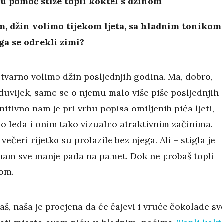
 u pomoć stiže topli koktel s džinom
, džin volimo tijekom ljeta, sa hladnim tonikom
 ga se odrekli zimi?
stvarno volimo džin posljednjih godina. Ma, dobro,
duvijek, samo se o njemu malo više piše posljednjih
nitivno nam je pri vrhu popisa omiljenih pića ljeti,
o leda i onim tako vizualno atraktivnim začinima.
 večeri rijetko su prolazile bez njega. Ali – stigla je
 nam sve manje pada na pamet. Dok ne probaš topli
nom.
š, naša je procjena da će čajevi i vruće čokolade sv