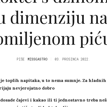
u dimenziju n
omiljenom pić
PIŠE
MISSGASTRO
03. PROSINCA 2022.
je toplih napitaka, u to nema sumnje. Za hladnih
rijaju nevjerojatno dobro
 dosade čajevi i kakao ili ti jednostavno treba neš