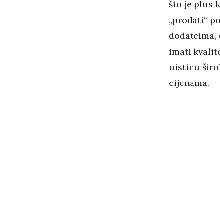
što je plus 
„prodati“ po
dodatcima, d
imati kvalit
uistinu širo
cijenama.