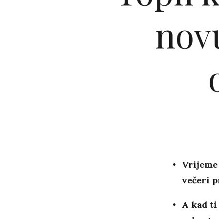
nov
Vrijeme 
večeri p
A kad ti