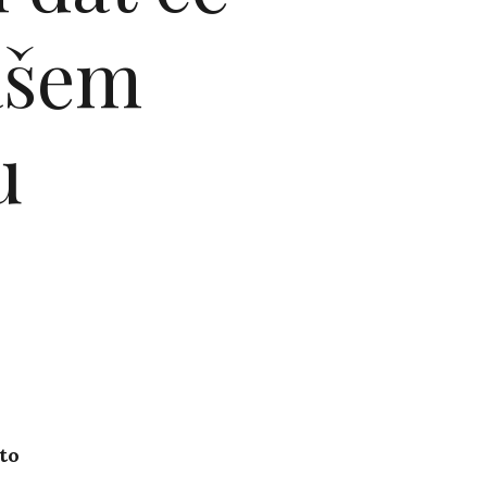
ašem
u
to