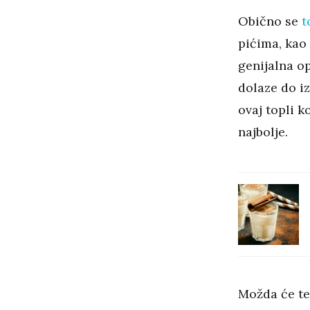
Obično se
t
pićima, kao 
genijalna o
dolaze do iz
ovaj topli k
najbolje.
Možda će te 