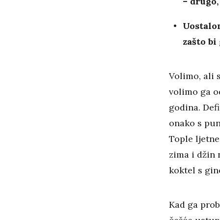
– drugo,
Uostalom
zašto bi
Volimo, ali 
volimo ga o
godina. Defi
onako s pun
Tople ljetne
zima i džin
koktel s gi
Kad ga proba