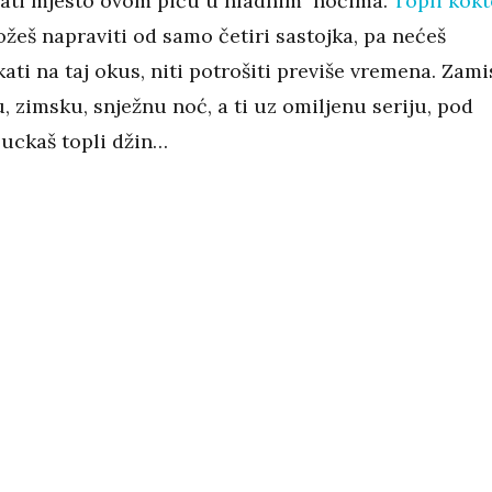
ati mjesto ovom piću u hladnim noćima.
Topli kokt
žeš napraviti od samo četiri sastojka, pa nećeš
ti na taj okus, niti potrošiti previše vremena. Zami
 zimsku, snježnu noć, a ti uz omiljenu seriju, pod
juckaš topli džin…