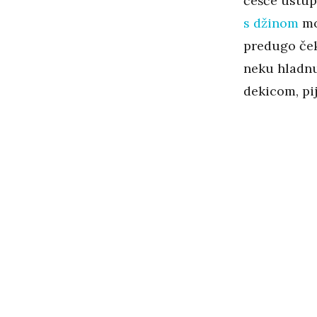
češće ustup
s džinom
mo
predugo čeka
neku hladnu,
dekicom, pi