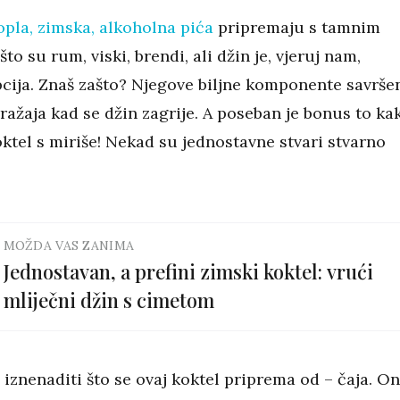
opla, zimska, alkoholna pića
pripremaju s tamnim
što su rum, viski, brendi, ali džin je, vjeruj nam,
pcija. Znaš zašto? Njegove biljne komponente savrše
ražaja kad se džin zagrije. A poseban je bonus to ka
oktel s miriše! Nekad su jednostavne stvari stvarno
MOŽDA VAS ZANIMA
Jednostavan, a prefini zimski koktel: vrući
mliječni džin s cimetom
iznenaditi što se ovaj koktel priprema od – čaja. O