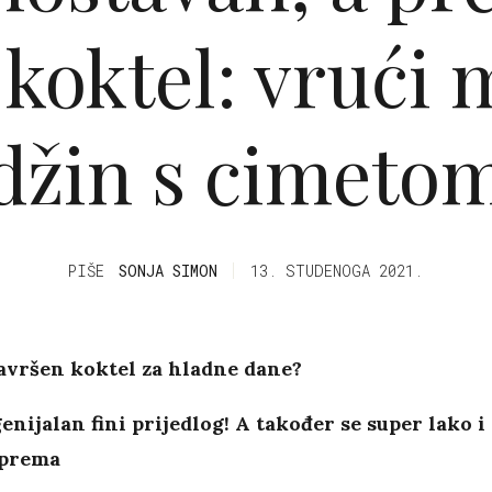
koktel: vrući 
džin s cimeto
PIŠE
SONJA SIMON
13. STUDENOGA 2021.
savršen koktel za hladne dane?
nijalan fini prijedlog! A također se super lako i
iprema