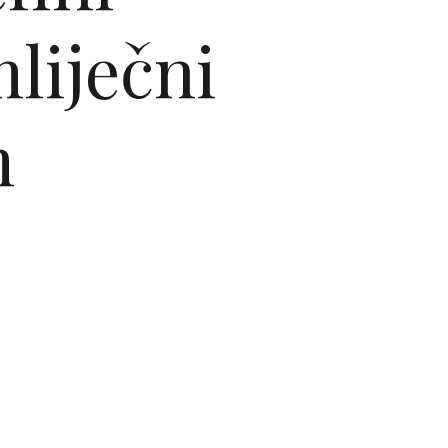
mliječni
m