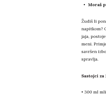
Moraš p
Žudiš li po
napitkom? O
jaja, postoj
meni. Primje
savršen izbo
spravlja.
Sastojci za 
• 300 ml ml