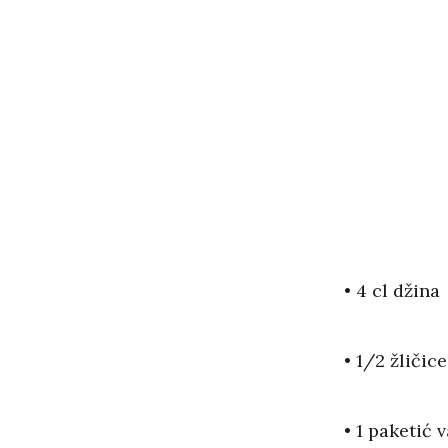
• 4 cl džina
• 1/2 žličic
• 1 paketić 