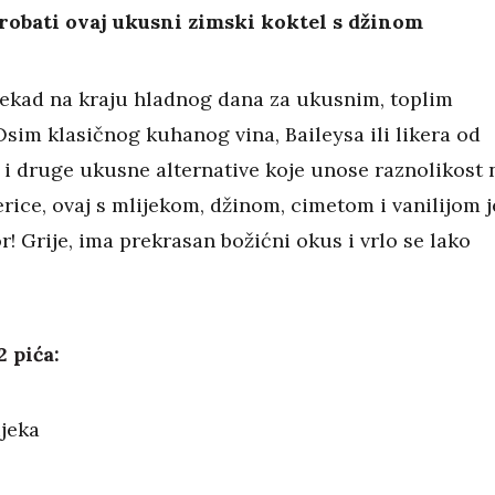
robati ovaj ukusni zimski koktel s džinom
nekad na kraju hladnog dana za ukusnim, toplim
sim klasičnog kuhanog vina, Baileysa ili likera od
e i druge ukusne alternative koje unose raznolikost 
rice, ovaj s mlijekom, džinom, cimetom i vanilijom j
r! Grije, ima prekrasan božićni okus i vrlo se lako
2 pića:
ijeka