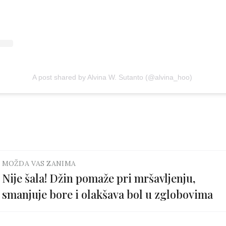
A post shared by Alvina W. Sutanto (@alvina_hoo)
MOŽDA VAS ZANIMA
Nije šala! Džin pomaže pri mršavljenju,
smanjuje bore i olakšava bol u zglobovima