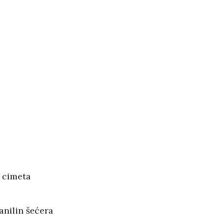
e cimeta
vanilin šećera