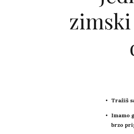
zimski 
Tražiš 
Imamo ge
brzo pr